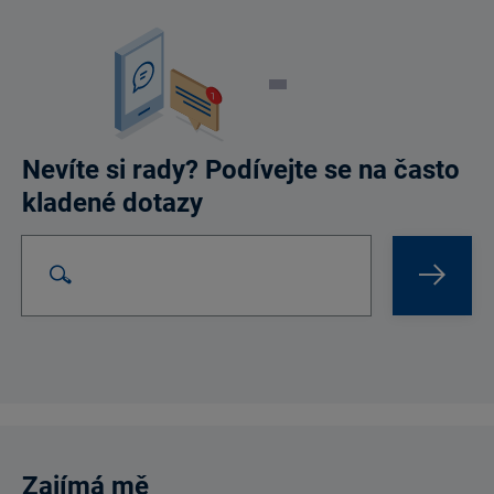
Nevíte si rady? Podívejte se na často
kladené dotazy
Vyhledat na webu
Search Bar
Zajímá mě