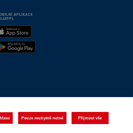
OBILNÍ APLIKACE
OJEPPL
se přizpůsobíme
hlasu
Pouze nezbytně nutné
Přijmout vše