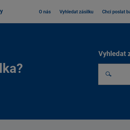
y
O nás
Vyhledat zásilku
Chci poslat ba
Vyhledat 
lka?
Vyhledat zási