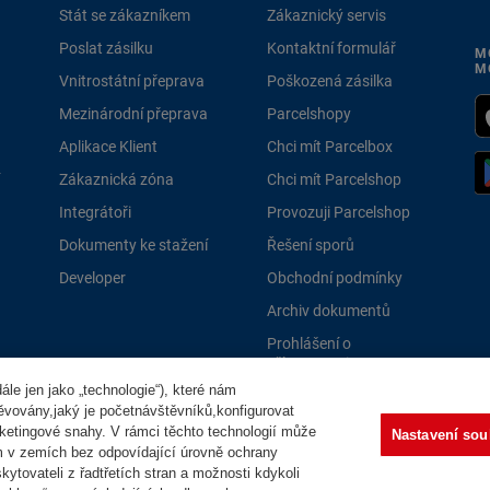
Stát se zákazníkem
Zákaznický servis
Poslat zásilku
Kontaktní formulář
M
M
Vnitrostátní přeprava
Poškozená zásilka
Mezinárodní přeprava
Parcelshopy
Aplikace Klient
Chci mít Parcelbox
Zákaznická zóna
Chci mít Parcelshop
Integrátoři
Provozuji Parcelshop
Dokumenty ke stažení
Řešení sporů
Developer
Obchodní podmínky
Archiv dokumentů
Prohlášení o
přístupnosti
le jen jako „technologie“), které nám
PPLně 
těvovány,jaký je početnávštěvníků,konfigurovat
ketingové snahy. V rámci těchto technologií může
Nastavení sou
m v zemích bez odpovídající úrovně ochrany
ytovateli z řadtřetích stran a možnosti kdykoli