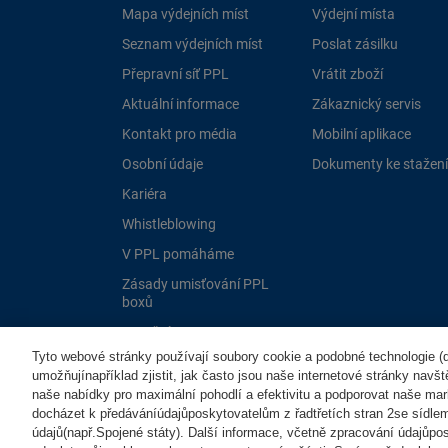
Mapa výdejních míst
Výdejní místa
Seznam výdejních míst
Poslat zásilku
Přepravní síť PPL
Vrátit zboží
Aktuální informace
Zákaznický servis
Kontakt pro média
Mobilní aplikace
Osobní údaje
Dokumenty ke stažení
Kariéra
Whistleblowing
V PPL pomáháme
Zásady umisťování PPL
boxů
Dotační programy EU
Tyto webové stránky používají soubory cookie a podobné technologie (dá
umožňujínapříklad zjistit, jak často jsou naše internetové stránky navš
naše nabídky pro maximální pohodlí a efektivitu a podporovat naše mar
docházet k předáváníúdajůposkytovatelům z řadtřetích stran 2se sídle
údajů(např.Spojené státy). Další informace, včetně zpracování údajůposk