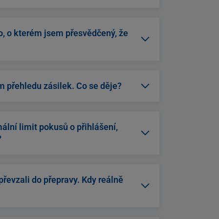
 spuštěna na pozadí, aby notifikace
jních míst na mapě a na domovské
m v daný okamžik nejblíže.
to, o kterém jsem přesvědčený, že
ní místo. Pokud se uzavře (např. z důvodu
ižší výdejní.
m přehledu zásilek. Co se děje?
 2-5 minut, než se zásilka promítne v
ální limit pokusů o přihlášení,
?
a 2 minuty. Podobně je ošetřeno také
 zabezpečení proti útokům
převzali do přepravy. Kdy reálně
ifikace. Nicméně při pohybu zásilky