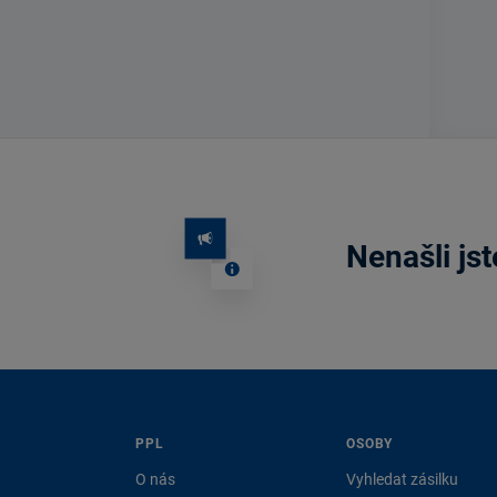
Nenašli jst
PPL
OSOBY
O nás
Vyhledat zásilku