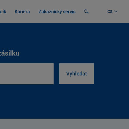
lík
Kariéra
Zákaznický servis
Vyhledávání
zásilku
lku
Vyhledat