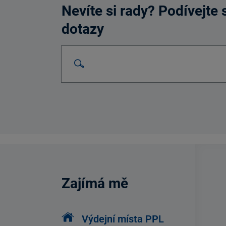
Nevíte si rady? Podívejte
dotazy
Vyhledat na webu
Search Bar
Zajímá mě
Výdejní místa PPL