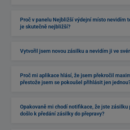
(zpravidla různé spořiče baterií). Aplikace musí být
správně fungovaly.
Díky této funkci se Vám usnadní vyhledávání výde
obrazovce také uvidíte výdejní místo, které je k Vá
Proč v panelu Nejbližší výdejní místo nevidím 
je skutečně nejbližší?
Aplikace Vám vždy zobrazí nejbližší dostupné výdej
dovolené), zobrazí se Vám v tomto panelu další nejbl
Vytvořil jsem novou zásilku a nevidím ji ve své
Jakmile dokončíte objednávku přepravy, trvá obvykle
přehledu.
Proč mi aplikace hlásí, že jsem překročil maxim
přestože jsem se pokoušel přihlásit jen jednou
Můžete zkusit přihlášení jen pod jedním e-mailem z
opakované zadávání ověřovacího kódu. Jedná se o
Opakovaně mi chodí notifikace, že jste zásilku 
došlo k předání zásilky do přepravy?
K fyzickému převzetí došlo již v okamžiku první not