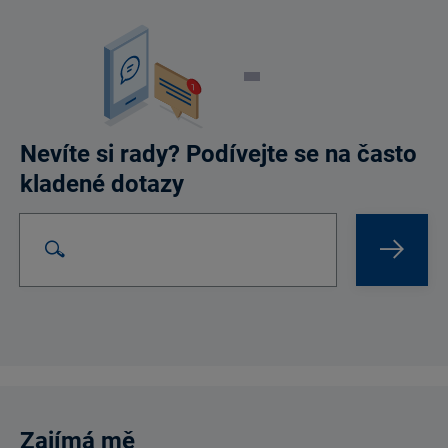
Nevíte si rady? Podívejte se na často
kladené dotazy
Vyhledat na webu
Search Bar
Zajímá mě