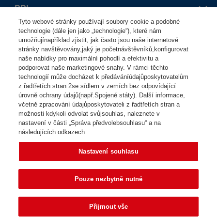
PPL
Tyto webové stránky používají soubory cookie a podobné
O nás
technologie (dále jen jako „technologie“), které nám
Osoby
umožňujínapříklad zjistit, jak často jsou naše internetové
Mapa výdejních míst
stránky navštěvovány,jaký je početnávštěvníků,konfigurovat
Seznam výdejních míst
naše nabídky pro maximální pohodlí a efektivitu a
Vyhledat zásilku
podporovat naše marketingové snahy. V rámci těchto
Firmy
Přepravní síť PPL
Výdejní místa
technologií může docházet k předáváníúdajůposkytovatelům
Aktuální informace
z řadtřetích stran 2se sídlem v zemích bez odpovídající
Poslat zásilku
Jak začít
úrovně ochrany údajů(např.Spojené státy). Další informace,
Užitečné odkazy
Kontakt pro média
Vrátit zboží
Stát se zákazníkem
včetně zpracování údajůposkytovateli z řadtřetích stran a
možnosti kdykoli odvolat svůjsouhlas, naleznete v
Osobní údaje
Zákaznický servis
Poslat zásilku
Nastavení souhlasu
nastavení v části „Správa předvolebsouhlasu“ a na
Kariéra
Sledujte nás
Mobilní aplikace
následujících odkazech
Vnitrostátní přeprava
Zákaznický servis
Whistleblowing
Dokumenty ke stažení
Mezinárodní přeprava
Kontaktní formulář
Nastavení souhlasu
V PPL pomáháme
Aplikace Klient
Poškozená zásilka
Zásady umisťování PPL boxů
Zákaznická zóna
Parcelshopy
Pouze nezbytně nutné
PPLně se přizpůsobíme
MOBILNÍ APLIKACE MOJEPPL
Dotační programy EU
Integrátoři
Chci mít Parcelbox
Dokumenty ke stažení
Přijmout vše
Chci mít Parcelshop