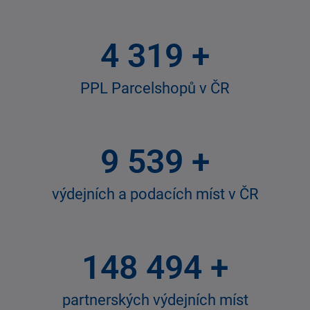
4 800
+
PPL Parcelshopů v ČR
10 600
+
výdejních a podacích míst v ČR
165 000
+
partnerských výdejních míst