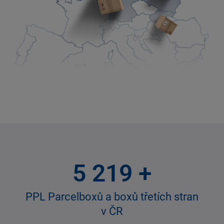
5 800
+
PPL Parcelboxů a boxů třetích stran
v ČR