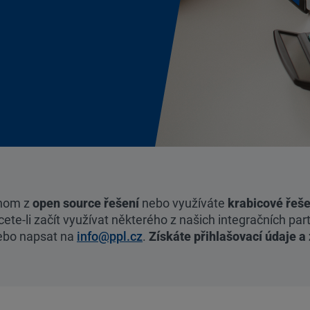
dnom z
open source řešení
nebo využíváte
krabicové řeše
li začít využívat některého z našich integračních partn
bo napsat na
info@ppl.cz
.
Získáte přihlašovací údaje a