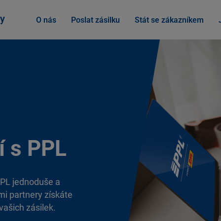
y
O nás
Poslat zásilku
Stát se zákazníkem
í s PPL
PPL jednoduše a
mi partnery získáte
vašich zásilek.