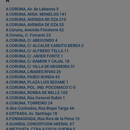
A
A CORUNA, Av. de Labanou 5
A CORUNA, AVDA. MONELOS 141
A CORUNA, AVENIDA DE OZA 210
A CORUNA, AVENIDA DE OZA 53
A Coruna, Avenida Finisterre 62
A Coruna,, C. Forcarei 23
A CORUNA, C/ ABEGONDO 4
A CORUNA, C/ ALCALDE CANUTO BEREA 2
A CORUNA, C/ ALFREDO TELLA 11
A CORUNA, C/ JAVIER FONTE 1
A CORUNA, C/ RAMON Y CAJAL 18
A CORUNA, C/ VILLA DE NEGREIRA 51
A CORUNA, LINARES RIVAS 26
A CORUNA, PASEO RONDA 43
A CORUNA, PLAZA LUIS SEOANE 1
A CORUNA, POL. IND. POCOMACO C-5
A CORUNA, RONDA DE NELLE 103
A CORUNA, Rúa General Rubín 1
A CORUNA, TORREIRO 24
A-dos-Cunhados, Rua Bispo Targa 4A
A ESTRADA, Av. Santiago 18
A FONSAGRADA, Rúa Rois de la Pena 13
A GUARDA, CONCEPCION ARENAL 67
A MEZQUITA, CTRA A ESCULQUEIRA 5