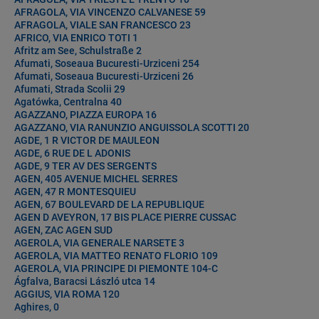
AFRAGOLA, VIA VINCENZO CALVANESE 59
AFRAGOLA, VIALE SAN FRANCESCO 23
AFRICO, VIA ENRICO TOTI 1
Afritz am See, Schulstraße 2
Afumati, Soseaua Bucuresti-Urziceni 254
Afumati, Soseaua Bucuresti-Urziceni 26
Afumati, Strada Scolii 29
Agatówka, Centralna 40
AGAZZANO, PIAZZA EUROPA 16
AGAZZANO, VIA RANUNZIO ANGUISSOLA SCOTTI 20
AGDE, 1 R VICTOR DE MAULEON
AGDE, 6 RUE DE L ADONIS
AGDE, 9 TER AV DES SERGENTS
AGEN, 405 AVENUE MICHEL SERRES
AGEN, 47 R MONTESQUIEU
AGEN, 67 BOULEVARD DE LA REPUBLIQUE
AGEN D AVEYRON, 17 BIS PLACE PIERRE CUSSAC
AGEN, ZAC AGEN SUD
AGEROLA, VIA GENERALE NARSETE 3
AGEROLA, VIA MATTEO RENATO FLORIO 109
AGEROLA, VIA PRINCIPE DI PIEMONTE 104-C
Ágfalva, Baracsi László utca 14
AGGIUS, VIA ROMA 120
Aghires, 0