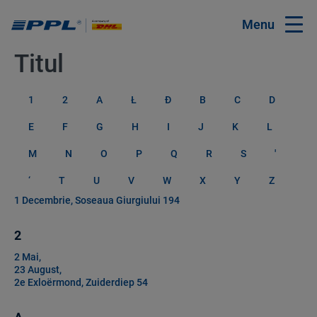
Menu
Titul
1
2
A
Ł
Đ
B
C
D
E
F
G
H
I
J
K
L
M
N
O
P
Q
R
S
'
‘
T
U
V
W
X
Y
Z
1 Decembrie, Soseaua Giurgiului 194
2
2 Mai,
23 August,
2e Exloërmond, Zuiderdiep 54