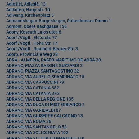
Adlešiči, Adlešiči 13
Adlkofen, Hauptstr. 10
Adlwang, Kirchenplatz 5
Admannshagen-Bargeshagen, Rabenhorster Damm 1
Admont, Obere Bachgasse 155
Adony, Kossuth Lajos utca 6
Adorf /Vogtl., Elsterstr. 77
Adorf /Vogtl., Hohe Str. 17
Adorf /Vogtl., Reinhold-Becker-Str. 3
Adorp, Provinciale Weg 28
ADRA - ALMERIA, PASEO MARITIMO DE ADRA 20
ADRANO, PIAZZA BARONE GUZZARDI 2
ADRANO, PIAZZA SANTAGOSTINO 32
ADRANO, VIA AURELIO SPAMPINATO 15
ADRANO, VIA CAPPUCCINI 79
ADRANO, VIA CATANIA 352
ADRANO, VIA CATANIA 376
ADRANO, VIA DELLA REGIONE 135
ADRANO, VIA DUCA DI MISTERBIANCO 2
ADRANO, VIA GARIBALDI 87
ADRANO, VIA GIUSEPPE CALCAGNO 13
ADRANO, VIA ROMA 36
ADRANO, VIA SANTANGELO 53
ADRANO, VIA SOLICCHIATA 102
ADRANO, VIA VITTORIO EMANUELE 316