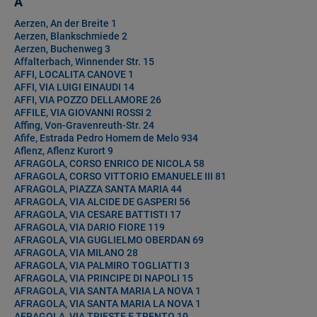
A
Aerzen, An der Breite 1
Aerzen, Blankschmiede 2
Aerzen, Buchenweg 3
Affalterbach, Winnender Str. 15
AFFI, LOCALITA CANOVE 1
AFFI, VIA LUIGI EINAUDI 14
AFFI, VIA POZZO DELLAMORE 26
AFFILE, VIA GIOVANNI ROSSI 2
Affing, Von-Gravenreuth-Str. 24
Afife, Estrada Pedro Homem de Melo 934
Aflenz, Aflenz Kurort 9
AFRAGOLA, CORSO ENRICO DE NICOLA 58
AFRAGOLA, CORSO VITTORIO EMANUELE III 81
AFRAGOLA, PIAZZA SANTA MARIA 44
AFRAGOLA, VIA ALCIDE DE GASPERI 56
AFRAGOLA, VIA CESARE BATTISTI 17
AFRAGOLA, VIA DARIO FIORE 119
AFRAGOLA, VIA GUGLIELMO OBERDAN 69
AFRAGOLA, VIA MILANO 28
AFRAGOLA, VIA PALMIRO TOGLIATTI 3
AFRAGOLA, VIA PRINCIPE DI NAPOLI 15
AFRAGOLA, VIA SANTA MARIA LA NOVA 1
AFRAGOLA, VIA SANTA MARIA LA NOVA 1
AFRAGOLA, VIA TRIESTE E TRENTO 10