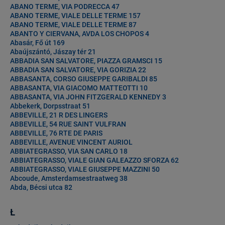
ABANO TERME, VIA PODRECCA 47
ABANO TERME, VIALE DELLE TERME 157
ABANO TERME, VIALE DELLE TERME 87
ABANTO Y CIERVANA, AVDA LOS CHOPOS 4
Abasár, Fő út 169
Abaújszántó, Jászay tér 21
ABBADIA SAN SALVATORE, PIAZZA GRAMSCI 15
ABBADIA SAN SALVATORE, VIA GORIZIA 22
ABBASANTA, CORSO GIUSEPPE GARIBALDI 85
ABBASANTA, VIA GIACOMO MATTEOTTI 10
ABBASANTA, VIA JOHN FITZGERALD KENNEDY 3
Abbekerk, Dorpsstraat 51
ABBEVILLE, 21 R DES LINGERS
ABBEVILLE, 54 RUE SAINT VULFRAN
ABBEVILLE, 76 RTE DE PARIS
ABBEVILLE, AVENUE VINCENT AURIOL
ABBIATEGRASSO, VIA SAN CARLO 18
ABBIATEGRASSO, VIALE GIAN GALEAZZO SFORZA 62
ABBIATEGRASSO, VIALE GIUSEPPE MAZZINI 50
Abcoude, Amsterdamsestraatweg 38
Abda, Bécsi utca 82
Ł