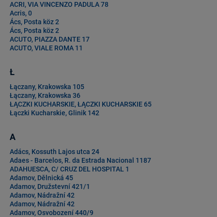
ACRI, VIA VINCENZO PADULA 78
Acris, 0
Ács, Posta köz 2
Ács, Posta köz 2
ACUTO, PIAZZA DANTE 17
ACUTO, VIALE ROMA 11
Ł
Łączany, Krakowska 105
Łączany, Krakowska 36
ŁĄCZKI KUCHARSKIE, ŁĄCZKI KUCHARSKIE 65
Łączki Kucharskie, Glinik 142
A
Adács, Kossuth Lajos utca 24
Adaes - Barcelos, R. da Estrada Nacional 1187
ADAHUESCA, C/ CRUZ DEL HOSPITAL 1
Adamov, Dělnická 45
Adamov, Družstevní 421/1
Adamov, Nádražní 42
Adamov, Nádražní 42
Adamov, Osvobození 440/9