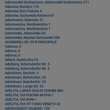
Adamovské Kochanovce, Adamovské Kochanovce 271
Adamów, Bondyrz 176
Adamów, SGO Polesie 4
Adamów, Suchowola Kolonia 67
Adamowice, Rybnicka 31
Adamowizna, Niedźwiedzia 1
Adamowizna, Niedźwiedzia 1
Adamówka, Adamówka 4A
Adamówka, Majdan Sieniawski 93B
ADAMSWILLER, 59 R PRINCIPALE
Adamus, 0
Adanca, 0
Adanca, 0
Ádánd, Árpád utca 23
Adelberg, Schorndorfer Str. 5
Adelberg, Schorndorfer Str. 5
Adelebsen, Bachstr. 4
Adelebsen, Bahnhofstr. 25
Adelebsen, Bahnhofstr. 25
Adelebsen, Lange Str. 23
ADELFIA, LARGO GIULIO CESARE SNC
ADELFIA, VIA PISCINA NUOVA 1
ADELFIA, VIA RONI 1
ADELFIA, VIA VITTORIO VENETO 33
Adelheidsdorf, Hauptstr. 150