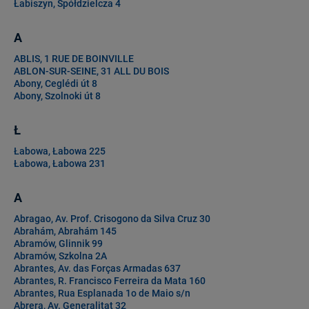
Łabiszyn, Spółdzielcza 4
A
ABLIS, 1 RUE DE BOINVILLE
ABLON-SUR-SEINE, 31 ALL DU BOIS
Abony, Ceglédi út 8
Abony, Szolnoki út 8
Ł
Łabowa, Łabowa 225
Łabowa, Łabowa 231
A
Abragao, Av. Prof. Crisogono da Silva Cruz 30
Abrahám, Abrahám 145
Abramów, Glinnik 99
Abramów, Szkolna 2A
Abrantes, Av. das Forças Armadas 637
Abrantes, R. Francisco Ferreira da Mata 160
Abrantes, Rua Esplanada 1o de Maio s/n
Abrera, Av. Generalitat 32