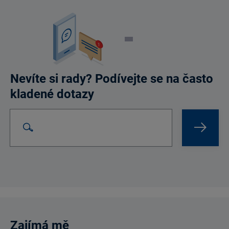
Nevíte si rady? Podívejte se na často
kladené dotazy
Vyhledat na webu
Search Bar
Zajímá mě