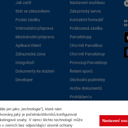
Jak začít
Nastavení souhlasu
Stát se zákazníkem
Zákaznický servis
Poslat zásilku
Kontaktní formulář
M
M
Vnitrostátní přeprava
Poškozená zásilka
Mezinárodní přeprava
Parcelshopy
Aplikace Klient
Chci mít Parcelbox
Zákaznická zóna
Chci mít Parcelshop
Integrátoři
Provozuji Parcelshop
Dokumenty ke stažení
Řešení sporů
Developer
Obchodní podmínky
Archiv dokumentů
Prohlášení o
přístupnosti
le jen jako „technologie“), které nám
PPLně 
těvovány,jaký je početnávštěvníků,konfigurovat
ketingové snahy. V rámci těchto technologií může
Nastavení sou
m v zemích bez odpovídající úrovně ochrany