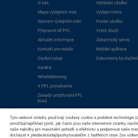
O nás
Vyhledat zásilku
Mapa výdejních míst
Výdejní místa
Seznam výdejních míst
Poslat zásilku
Přepravní síť PPL
Vrátit zboží
Aktuální informace
Zákaznický servis
Kontakt pro média
Mobilní aplikace
Osobní údaje
Dokumenty ke stažení
Kariéra
Whistleblowing
V PPL pomáháme
Zásady umisťování PPL
boxů
Dotační programy EU
Tyto webové stránky používají soubory cookie a podobné technologie (dá
umožňujínapříklad zjistit, jak často jsou naše internetové stránky navš
naše nabídky pro maximální pohodlí a efektivitu a podporovat naše mar
docházet k předáváníúdajůposkytovatelům z řadtřetích stran 2se sídle