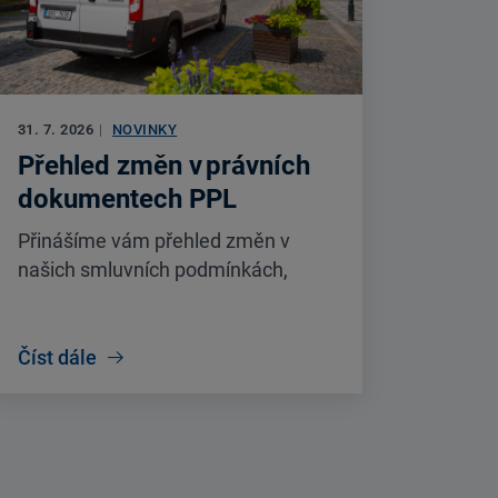
31. 7. 2026
|
NOVINKY
Přehled změn v právních
dokumentech PPL
Přinášíme vám přehled změn v
našich smluvních podmínkách,
účinných od 1. 9. 2026. Změny se
týkají Všeobecných obchodních
podmínek, Produktových
Číst dále
podmínek, Ceníku a dalších
dokumentů.