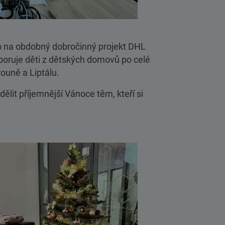
lo na obdobný dobročinný projekt DHL
poruje děti z dětských domovů po celé
rouně a Liptálu.
it příjemnější Vánoce těm, kteří si