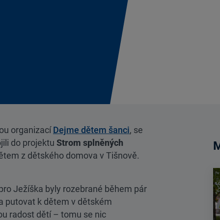
ou organizací
Dejme dětem šanci
, se
ili do projektu
Strom splněných
M
dětem z dětského domova v Tišnově.
 pro Ježíška byly rozebrané během pár
ka putovat k dětem v dětském
u radost dětí – tomu se nic