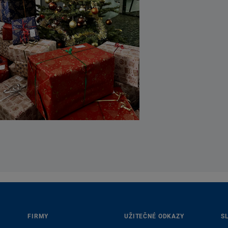
FIRMY
UŽITEČNÉ ODKAZY
S