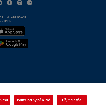
OBILNÍ APLIKACE
OJEPPL
se přizpůsobíme
hlasu
Pouze nezbytně nutné
Přijmout vše