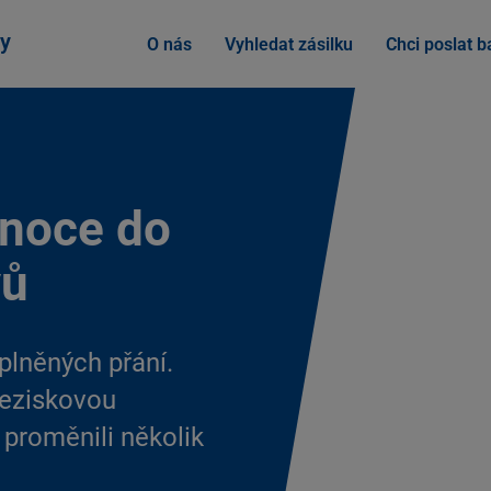
y
O nás
Vyhledat zásilku
Chci poslat ba
ánoce do
vů
plněných přání.
neziskovou
proměnili několik