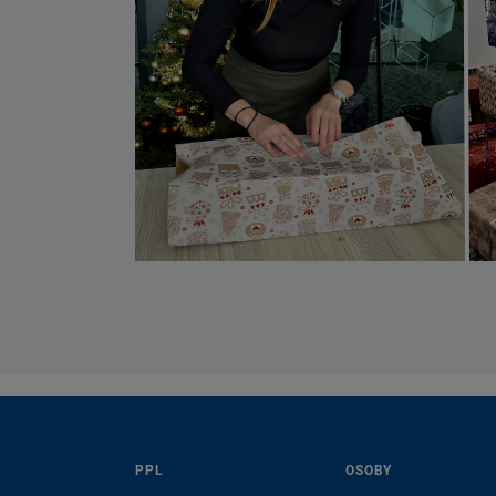
PPL
OSOBY