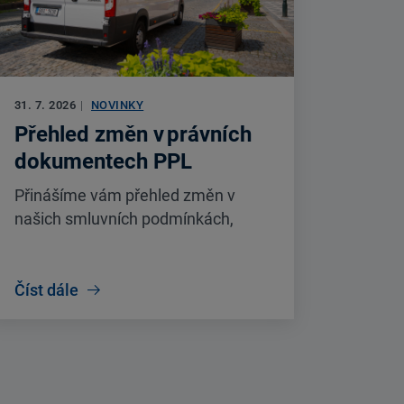
31. 7. 2026
|
NOVINKY
Přehled změn v právních
dokumentech PPL
Přinášíme vám přehled změn v
našich smluvních podmínkách,
účinných od 1. 9. 2026. Změny se
týkají Všeobecných obchodních
podmínek, Produktových
Číst dále
podmínek, Ceníku a dalších
dokumentů.