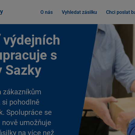
y
O nás
Vyhledat zásilku
Chci poslat ba
ť výdejních
upracuje s
y Sazky
 a zákazníkům
k si pohodlně
k. Spolupráce se
m nově umožňuje
ásilky na více než