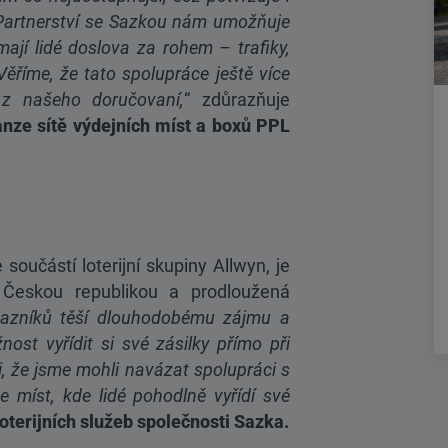
. Partnerství se Sazkou nám umožňuje
 mají lidé doslova za rohem – trafiky,
Věříme, že tato spolupráce ještě více
ů z našeho doručovaní,
“ zdůrazňuje
ze sítě výdejních míst a boxů PPL
 součástí loterijní skupiny Allwyn, je
u Českou republikou a prodloužená
kazníků těší dlouhodobému zájmu a
nost vyřídit si své zásilky přímo při
 že jsme mohli navázat spolupráci s
e míst, kde lidé pohodlně vyřídí své
terijních služeb společnosti Sazka.