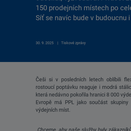
150 prodejních místech po cel
Síť se navíc bude v budoucnu i
30. 9. 2025
Tiskové zprávy
Češi si v posledních letech oblíbili fl
rostoucí poptávku reaguje i modrá stáli
která nedávno pokořila hranici 8 000 výde
Evropě má PPL jako součást skupiny 
výdejních míst.
„
Chceme, aby naše služby byly zákazníků