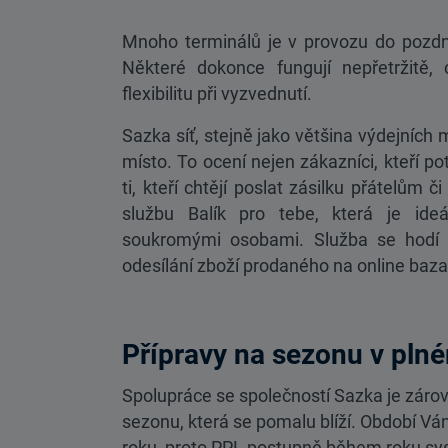
Mnoho terminálů je v provozu do pozdní
Některé dokonce fungují nepřetržitě,
flexibilitu při vyzvednutí.
Sazka síť, stejně jako většina výdejních 
místo. To ocení nejen zákazníci, kteří pot
ti, kteří chtějí poslat zásilku přátelům 
službu Balík pro tebe, která je id
soukromými osobami. Služba se hodí ne
odesílání zboží prodaného na online bazar
Přípravy na sezonu v pln
Spolupráce se společností Sazka je zárov
sezonu, která se pomalu blíží. Období Váno
roku, proto PPL postupně během roku sys