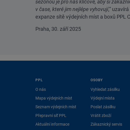
sezónou je pro nás klíčové, aby si zákazn
v čase, které jim nejlépe vyhovují
,” uzavírá
expanze sítě výdejních míst a boxů PPL 
Praha, 30. září 2025
PPL
OSOBY
O nás
Vyhledat zásilku
Mapa výdejních míst
Výdejní místa
Seznam výdejních míst
Poslat zásilku
Přepravní síť PPL
Vrátit zboží
Aktuální informace
Zákaznický servis