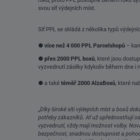
svou síť výdejních míst.
Síť PPL se skládá z několika typů výdejníc
●
více než 4 000 PPL Parcelshopů
– kam
●
přes 2000 PPL boxů
, které jsou dost
vyzvednutí zásilky kdykoliv během dne i n
● a také
téměř 2000 AlzaBoxů
, které n
„
Díky široké síti výdejních míst a boxů d
potřeby zákazníků. Ať už upřednostňují o
vyzvednutí, vždy mají možnost volby. No
bezpečnost, snadnou dostupnost a pohodlí