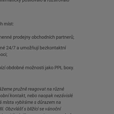
h míst:
enné prodejny obchodních partnerů;
upné 24/7 a umožňují bezkontaktní
oci;
abízí obdobné možnosti jako PPL boxy.
okážeme pružně reagovat na různé
sobní kontakt, nebo naopak nezávislé
vá místa vybíráme s důrazem na
. Obzvlášť s blížící se vánoční