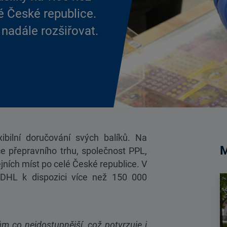
é České republice.
 nadále rozšiřovat.
exibilní doručování svých balíků. Na
M
ce přepravního trhu, společnost PPL,
jních míst po celé České republice. V
DHL k dispozici více než 150 000
m co nejdostupnější, což potvrzuje i