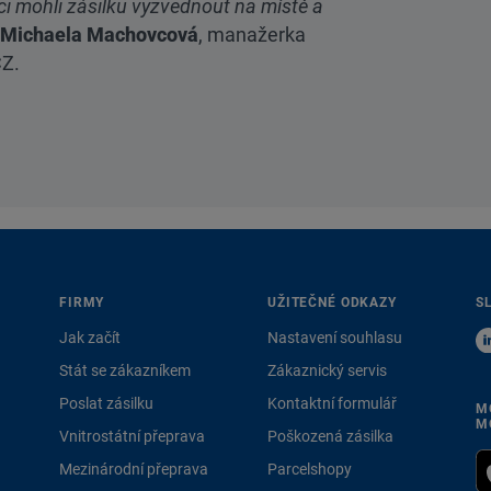
íci mohli zásilku vyzvednout na místě a
Michaela Machovcová
, manažerka
CZ.
FIRMY
UŽITEČNÉ ODKAZY
S
Jak začít
Nastavení souhlasu
Stát se zákazníkem
Zákaznický servis
Poslat zásilku
Kontaktní formulář
M
M
Vnitrostátní přeprava
Poškozená zásilka
Mezinárodní přeprava
Parcelshopy