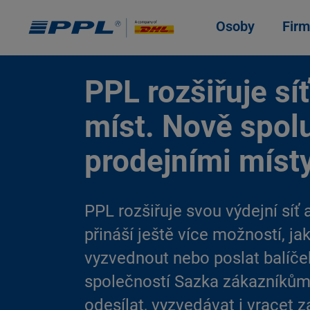
Osoby
Firm
PPL rozšiřuje sí
míst. Nově spol
prodejními míst
PPL rozšiřuje svou výdejní síť
přináší ještě více možností, ja
vyzvednout nebo poslat balíče
společností Sazka zákazníků
odesílat, vyzvedávat i vracet z