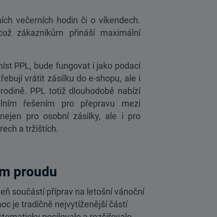
ch večerních hodin či o víkendech.
 což zákazníkům přináší maximální
míst PPL, bude fungovat i jako podací
řebují vrátit zásilku do e-shopu, ale i
či rodině. PPL totiž dlouhodobě nabízí
eálním řešením pro přepravu mezi
jen pro osobní zásilky, ale i pro
ech a tržištích.
ém proudu
eň součástí příprav na letošní vánoční
c je tradičně nejvytíženější částí
tematicky posilovalo a rozšiřovalo