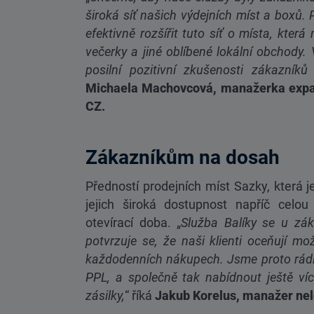
široká síť našich výdejních míst a boxů
efektivně rozšířit tuto síť o místa, která
večerky a jiné oblíbené lokální obchody. 
posilní pozitivní zkušenosti zákazník
Michaela Machovcová, manažerka expan
CZ.
Zákazníkům na dosah
Předností prodejních míst Sazky, která je
jejich široká dostupnost napříč celo
otevírací doba. „
Služba Balíky se u zá
potvrzuje se, že naši klienti oceňují mož
každodenních nákupech. Jsme proto rádi,
PPL, a společně tak nabídnout ještě víc
zásilky,
“ říká
Jakub Korelus, manažer nelo