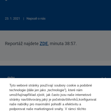
23. 1. 2021
Napsali o nás
Reportáž najdete
ZDE
, minuta 38:57.
PPL
Tyto webové stránky používají soubory cookie a podobné
O nás
technologie (dále jen jako „technologie“), které nám
Osoby
umožňujínapříklad zjistit, jak často jsou naše internetové
Mapa výdejních míst
stránky navštěvovány,jaký je početnávštěvníků,konfigurovat
Seznam výdejních míst
naše nabídky pro maximální pohodlí a efektivitu a
Vyhledat zásilku
podporovat naše marketingové snahy. V rámci těchto
Firmy