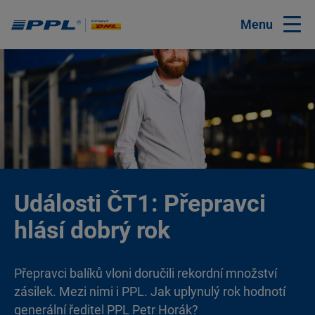
Menu
Události ČT1: Přepravci
hlásí dobrý rok
Přepravci balíků vloni doručili rekordní množství
zásilek. Mezi nimi i PPL. Jak uplynulý rok hodnotí
generální ředitel PPL Petr Horák?