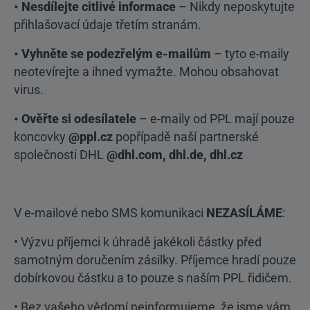
• Nesdílejte citlivé informace
– Nikdy neposkytujte
přihlašovací údaje třetím stranám.
• Vyhněte se podezřelým e-mailům
– tyto e-maily
neotevírejte a ihned vymažte. Mohou obsahovat
virus.
• Ověřte si odesílatele
– e-maily od PPL mají pouze
koncovky
@ppl.cz
popřípadě naší partnerské
společnosti DHL
@dhl.com, dhl.de, dhl.cz
V e-mailové nebo SMS komunikaci
NEZASÍLÁME
:
• Výzvu příjemci k úhradě jakékoli částky před
samotným doručením zásilky. Příjemce hradí pouze
dobírkovou částku a to pouze s naším PPL řidičem.
• Bez vašeho vědomí neinformujeme, že jsme vám