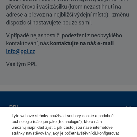
přesměrovali vaši zásilku (krom nezastihnutí na
adrese a převoz na nejbližší výdejní místo) - změnu
dispozic si nastavujete pouze sami.
V případě nejasností či podezření z neobvyklého
kontaktování, nás
kontaktujte na náš e-mail
info@ppl.cz
Váš tým PPL
PPL
Tyto webové stránky používají soubory cookie a podobné
O nás
technologie (dále jen jako „technologie“), které nám
Osoby
umožňujínapříklad zjistit, jak často jsou naše internetové
Mapa výdejních míst
stránky navštěvovány,jaký je početnávštěvníků,konfigurovat