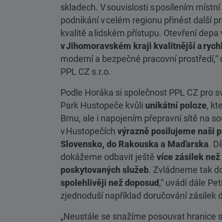
skladech. V souvislosti s posílením místní
podnikání v celém regionu přinést další p
kvalitě a lidském přístupu. Otevření depa
v Jihomoravském kraji kvalitnější a rychl
moderní a bezpečné pracovní prostředí,“ u
PPL CZ s.r.o.
Podle Horáka si společnost PPL CZ pro s
Park Hustopeče kvůli
unikátní poloze
, kt
Brnu, ale i napojením přepravní sítě na 
v Hustopečích
výrazně posilujeme naši p
Slovensko, do Rakouska a Maďarska
. D
dokážeme odbavit ještě
více zásilek než
poskytovaných služeb
. Zvládneme tak do
spolehlivěji než doposud
,“ uvádí dále Pe
zjednoduší například doručování zásilek
„Neustále se snažíme posouvat hranice 