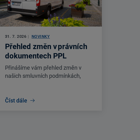
31. 7. 2026
|
NOVINKY
Přehled změn v právních
dokumentech PPL
Přinášíme vám přehled změn v
našich smluvních podmínkách,
účinných od 1. 9. 2026. Změny se
týkají Všeobecných obchodních
podmínek, Produktových
Číst dále
podmínek, Ceníku a dalších
dokumentů.