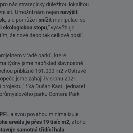
o nás strategicky důležitou lokalitou
avní síť. Umožní nám nejen
navýšit
ek
, ale pomůže i
snížit
manipulaci se
i ekologickou stopu
,“ vysvětluje
tím, že nové depo tak celkově posílí
projektem v řadě parků, které
ma týdny jsme například slavnostně
ochou přibližně 151.000 m2 v Ostravě
peče jsme zahájili v srpnu 2021
 projektu,“ říká Dušan Kastl, jednatel
m průmyslového parku Contera Park
 PPL a svou povahou minimalizuje
oha areálu je přes 19 tisíc m2
, z toho
stavuje samotná třídící hala
.