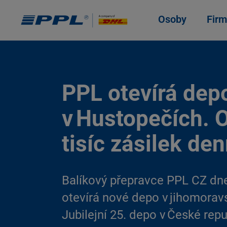
Osoby
Firm
PPL otevírá dep
v Hustopečích. 
tisíc zásilek de
Balíkový přepravce PPL CZ dn
otevírá nové depo v jihomorav
Jubilejní 25. depo v České repu