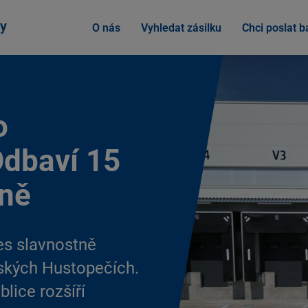
y
O nás
Vyhledat zásilku
Chci poslat ba
o
Odbaví 15
nně
es slavnostně
ských Hustopečích.
blice rozšíří