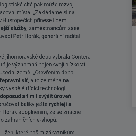
 logistické sítě pak může rozvoj
racovní místa. „Zakládáme si na
 v Hustopečích přinese lidem
ejší služby
, zaměstnancům zase
vádí Petr Horák, generální ředitel
vé jihomoravské depo vybrala Contera
erá je významná nejen svojí blízkostí
sousední země. „Otevřením depa
řepravní síť
, a to zejména
na
íky vyspělé třídící technologii
 doposud a tím i zvýšit úroveň
ručovat balíky ještě
rychleji a
tr Horák s doplněním, že se značně
 do zahraničních e-shopů.
služeb, které našim zákazníkům