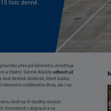
15 tisíc denně.
řepravníků přes půl kilometru umožňuje
ení a třídění. Denně dokáže
odbavit až
M
na šest desítek dodávek, které budou
30 kilometrů vzdáleného Brna, ale i na
ímu okolí na tři desítky nových
ch činnostech v dopravě a ve