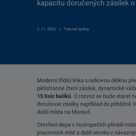
kapacitu doručených zásilek o 
2. 11. 2022
Tiskové zprávy
Moderní třídící linka s celkovou délkou p
pětistranné čtení zásilek, dynamické váž
15 tisíc balíků
. O rozvoz se bude starat 
doručovat zásilky například do přibližně 
další místa na Moravě.
Otevření depa v Hustopečích přináší místn
pracovních míst a další stovku v návazný