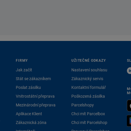
FIRMY
UŽITEČNÉ ODKAZY
S
Jak začít
Nastavení souhlasu
Stát se zákazníkem
Zákaznický servis
Poslat zásilku
Kontaktní formulář
M
M
Vnitrostátní přeprava
Poškozená zásilka
Mezinárodní přeprava
Parcelshopy
Aplikace Klient
Chci mít Parcelbox
Zákaznická zóna
Chci mít Parcelshop