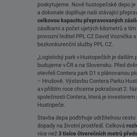
poskytujeme. Nové hustopečské depo je pr
a dokonale doplňuje naši stávající přepr
celkovou kapacitu přepravovaných zásil
zásilkami a počet ujetých kilometrů a tím
provozní ředitel PPL CZ David Voznička s 
bezkonkurenční služby PPL CZ.
„Logistický park v Hustopečích je dalším 
budujeme v ČR a na Slovensku. Před dvě
otevřeli Contera park D1 s plánovanou pl
– Hrušově. Výstavbu Contera Parku Husto
a v příštím roce chceme pokračovat 2. fází
společnosti Contera, která je investore
Hustopeče.
Stavba depa podtrhuje udržitelnou cestu
dopady na životní prostředí. Celková
rozl
více než
3 tisíce čtverečních metrů před