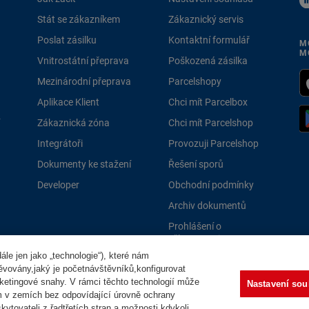
Stát se zákazníkem
Zákaznický servis
Poslat zásilku
Kontaktní formulář
M
M
Vnitrostátní přeprava
Poškozená zásilka
Mezinárodní přeprava
Parcelshopy
Aplikace Klient
Chci mít Parcelbox
Zákaznická zóna
Chci mít Parcelshop
Integrátoři
Provozuji Parcelshop
Dokumenty ke stažení
Řešení sporů
Developer
Obchodní podmínky
Archiv dokumentů
Prohlášení o
přístupnosti
le jen jako „technologie“), které nám
PPLně 
těvovány,jaký je početnávštěvníků,konfigurovat
ketingové snahy. V rámci těchto technologií může
Nastavení sou
m v zemích bez odpovídající úrovně ochrany
ytovateli z řadtřetích stran a možnosti kdykoli