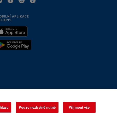
OBILNÍ APLIKACE
OJEPPL
se přizpůsobíme
hlasu
Pouze nezbytně nutné
Přijmout vše