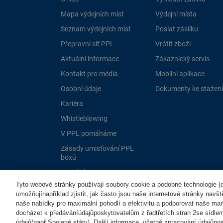
Mapa výdejních míst
Výdejní místa
Seznam výdejních míst
Poslat zásilku
Přepravní síť PPL
Vrátit zboží
Aktuální informace
Zákaznický servis
Kontakt pro média
Mobilní aplikace
Osobní údaje
Dokumenty ke stažení
Kariéra
Whistleblowing
V PPL pomáháme
Zásady umisťování PPL
boxů
Dotační programy EU
Tyto webové stránky používají soubory cookie a podobné technologie (dá
umožňujínapříklad zjistit, jak často jsou naše internetové stránky navš
naše nabídky pro maximální pohodlí a efektivitu a podporovat naše mar
docházet k předáváníúdajůposkytovatelům z řadtřetích stran 2se sídle
údajů(např.Spojené státy). Další informace, včetně zpracování údajůposk