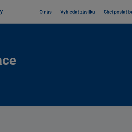
y
O nás
Vyhledat zásilku
Chci poslat ba
ace