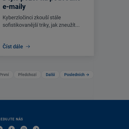
e-maily
Kyberzločinci zkouší stále
sofistikovanější triky, jak zneužít...
Číst dále
První
Předchozí
Další
Posledních →
LEDUJTE NÁS