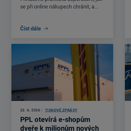
se při online nákupech chránit, a...
Číst dále
22. 6. 2026
|
TISKOVÉ ZPRÁVY
PPL otevírá e-shopům
dveře k milionům nových