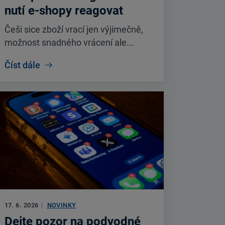
nutí e-shopy reagovat
Češi sice zboží vrací jen výjimečně,
možnost snadného vrácení ale...
Číst dále
17. 6. 2026
|
NOVINKY
Dejte pozor na podvodné