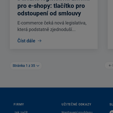
pro e-shopy: tlačítko pro
odstoupení od smlouvy
E-commerce čeká nová legislativa,
která podstatně zjednoduší...
Číst dále
← 
Stránka 1 z 35
FIRMY
UŽITEČNÉ ODKAZY
S
Jak začít
Nastavení souhlasu