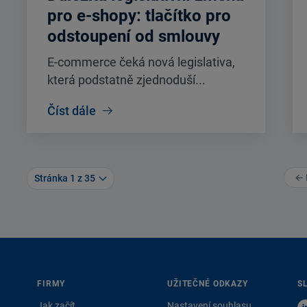
pro e-shopy: tlačítko pro
odstoupení od smlouvy
E-commerce čeká nová legislativa,
která podstatně zjednoduší...
Číst dále
← 
Stránka 1 z 35
FIRMY
UŽITEČNÉ ODKAZY
S
Jak začít
Nastavení souhlasu