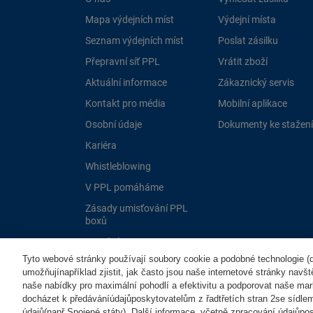
Mapa výdejních míst
Výdejní místa
Seznam výdejních míst
Poslat zásilku
Přepravní síť PPL
Vrátit zboží
Aktuální informace
Zákaznický servis
Kontakt pro média
Mobilní aplikace
Osobní údaje
Dokumenty ke stažení
Kariéra
Whistleblowing
V PPL pomáháme
Zásady umisťování PPL
boxů
Dotační programy EU
Tyto webové stránky používají soubory cookie a podobné technologie (dá
umožňujínapříklad zjistit, jak často jsou naše internetové stránky navš
naše nabídky pro maximální pohodlí a efektivitu a podporovat naše mar
docházet k předáváníúdajůposkytovatelům z řadtřetích stran 2se sídle
údajů(např.Spojené státy). Další informace, včetně zpracování údajůposk