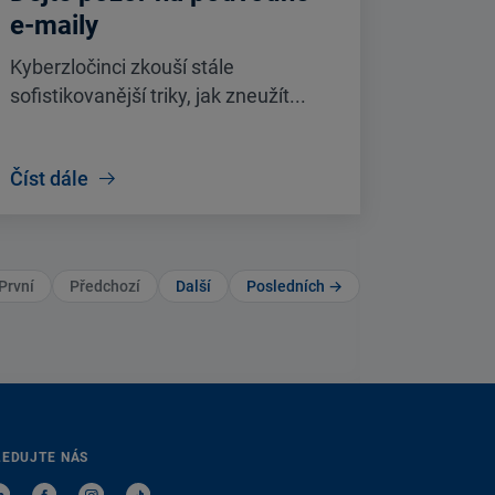
e-maily
Kyberzločinci zkouší stále
sofistikovanější triky, jak zneužít...
Číst dále
První
Předchozí
Další
Posledních →
LEDUJTE NÁS