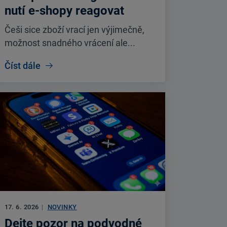
nutí e-shopy reagovat
Češi sice zboží vrací jen výjimečně,
možnost snadného vrácení ale...
Číst dále
17. 6. 2026
|
NOVINKY
Dejte pozor na podvodné