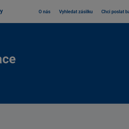
y
O nás
Vyhledat zásilku
Chci poslat ba
ace