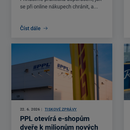
se při online nákupech chránit, a...
Číst dále
22. 6. 2026
|
TISKOVÉ ZPRÁVY
PPL otevírá e-shopům
dveře k milionům nových