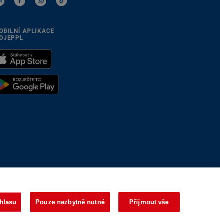
OBILNÍ APLIKACE
OJEPPL
se přizpůsobíme
hlasu
Pouze nezbytně nutné
Přijmout vše