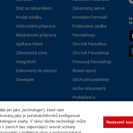
Stát se zákazníkem
Zákaznický servis
Poslat zásilku
Kontaktní formulář
M
M
Vnitrostátní přeprava
Poškozená zásilka
Mezinárodní přeprava
Parcelshopy
Aplikace Klient
Chci mít Parcelbox
Zákaznická zóna
Chci mít Parcelshop
Integrátoři
Provozuji Parcelshop
Dokumenty ke stažení
Řešení sporů
Developer
Obchodní podmínky
Archiv dokumentů
Prohlášení o
přístupnosti
le jen jako „technologie“), které nám
PPLně 
těvovány,jaký je početnávštěvníků,konfigurovat
ketingové snahy. V rámci těchto technologií může
Nastavení sou
m v zemích bez odpovídající úrovně ochrany
ytovateli z řadtřetích stran a možnosti kdykoli