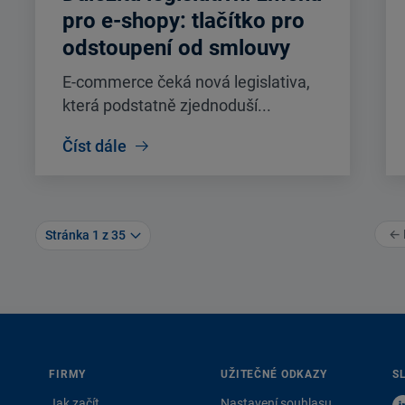
pro e-shopy: tlačítko pro
odstoupení od smlouvy
E-commerce čeká nová legislativa,
která podstatně zjednoduší...
Číst dále
← 
Stránka 1 z 35
FIRMY
UŽITEČNÉ ODKAZY
S
Jak začít
Nastavení souhlasu