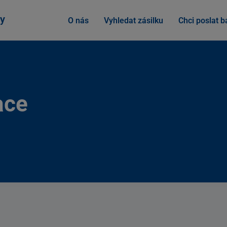
y
O nás
Vyhledat zásilku
Chci poslat ba
ace