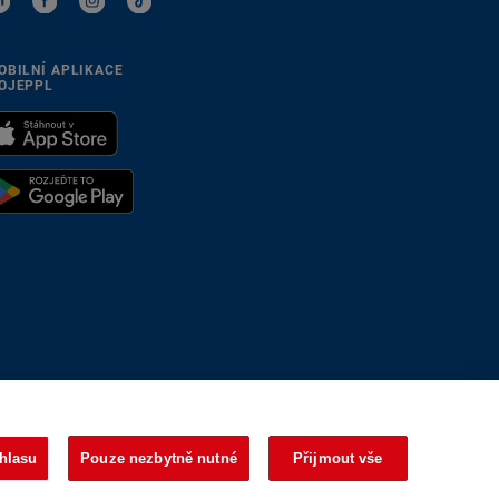
OBILNÍ APLIKACE
OJEPPL
se přizpůsobíme
hlasu
Pouze nezbytně nutné
Přijmout vše