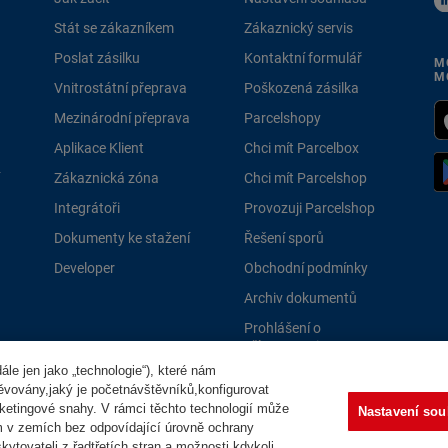
Stát se zákazníkem
Zákaznický servis
Poslat zásilku
Kontaktní formulář
M
M
Vnitrostátní přeprava
Poškozená zásilka
Mezinárodní přeprava
Parcelshopy
Aplikace Klient
Chci mít Parcelbox
Zákaznická zóna
Chci mít Parcelshop
Integrátoři
Provozuji Parcelshop
Dokumenty ke stažení
Řešení sporů
Developer
Obchodní podmínky
Archiv dokumentů
Prohlášení o
přístupnosti
le jen jako „technologie“), které nám
PPLně 
těvovány,jaký je početnávštěvníků,konfigurovat
ketingové snahy. V rámci těchto technologií může
Nastavení sou
m v zemích bez odpovídající úrovně ochrany
ytovateli z řadtřetích stran a možnosti kdykoli