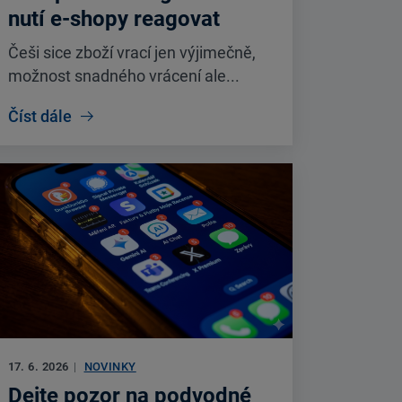
nutí e-shopy reagovat
Češi sice zboží vrací jen výjimečně,
možnost snadného vrácení ale...
Číst dále
17. 6. 2026
|
NOVINKY
Dejte pozor na podvodné