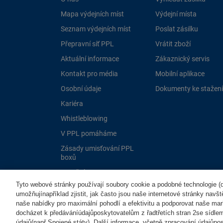
Mapa výdejních míst
Výdejní místa
Seznam výdejních míst
Poslat zásilku
Přepravní síť PPL
Vrátit zboží
Aktuální informace
Zákaznický servis
Kontakt pro média
Mobilní aplikace
Osobní údaje
Dokumenty ke stažení
Kariéra
Whistleblowing
V PPL pomáháme
Zásady umisťování PPL
boxů
Dotační programy EU
Tyto webové stránky používají soubory cookie a podobné technologie (dá
umožňujínapříklad zjistit, jak často jsou naše internetové stránky navš
naše nabídky pro maximální pohodlí a efektivitu a podporovat naše mar
docházet k předáváníúdajůposkytovatelům z řadtřetích stran 2se sídle
údajů(např.Spojené státy). Další informace, včetně zpracování údajůposk