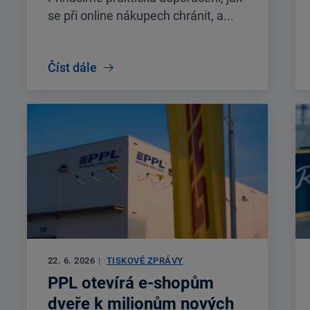
se při online nákupech chránit, a...
Číst dále
22. 6. 2026
|
TISKOVÉ ZPRÁVY
PPL otevírá e-shopům
dveře k milionům nových