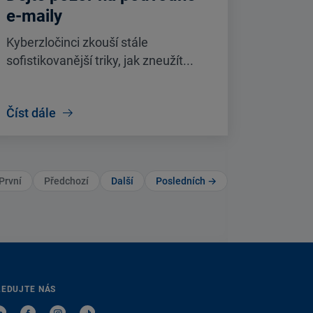
e-maily
Kyberzločinci zkouší stále
sofistikovanější triky, jak zneužít...
Číst dále
První
Předchozí
Další
Posledních →
LEDUJTE NÁS