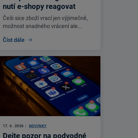
nutí e-shopy reagovat
Češi sice zboží vrací jen výjimečně,
možnost snadného vrácení ale...
Číst dále
17. 6. 2026
|
NOVINKY
Dejte pozor na podvodné