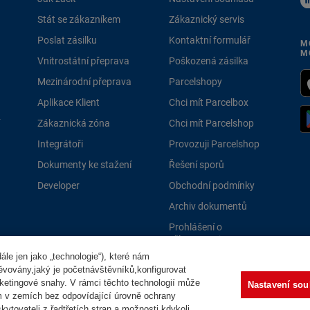
Stát se zákazníkem
Zákaznický servis
Poslat zásilku
Kontaktní formulář
M
M
Vnitrostátní přeprava
Poškozená zásilka
Mezinárodní přeprava
Parcelshopy
Aplikace Klient
Chci mít Parcelbox
Zákaznická zóna
Chci mít Parcelshop
Integrátoři
Provozuji Parcelshop
Dokumenty ke stažení
Řešení sporů
Developer
Obchodní podmínky
Archiv dokumentů
Prohlášení o
přístupnosti
le jen jako „technologie“), které nám
PPLně 
těvovány,jaký je početnávštěvníků,konfigurovat
ketingové snahy. V rámci těchto technologií může
Nastavení sou
m v zemích bez odpovídající úrovně ochrany
ytovateli z řadtřetích stran a možnosti kdykoli