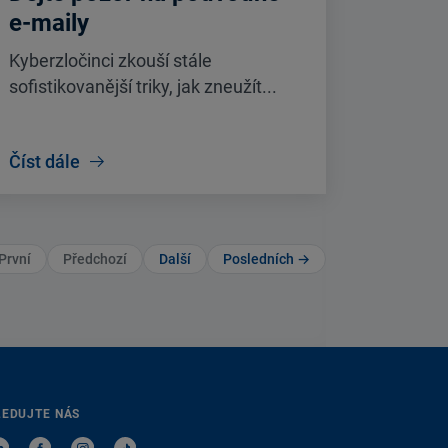
e-maily
Kyberzločinci zkouší stále
sofistikovanější triky, jak zneužít...
Číst dále
První
Předchozí
Další
Posledních →
LEDUJTE NÁS