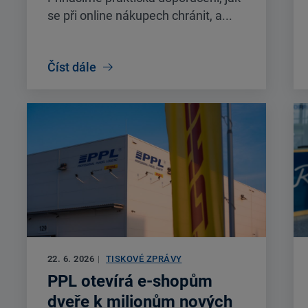
se při online nákupech chránit, a...
Číst dále
22. 6. 2026
|
TISKOVÉ ZPRÁVY
PPL otevírá e-shopům
dveře k milionům nových