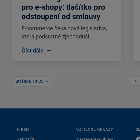
pro e-shopy: tlačítko pro
odstoupení od smlouvy
E-commerce čeká nová legislativa,
která podstatně zjednoduší...
Číst dále
← 
Stránka 1 z 35
FIRMY
UŽITEČNÉ ODKAZY
S
Jak začít
Nastavení souhlasu