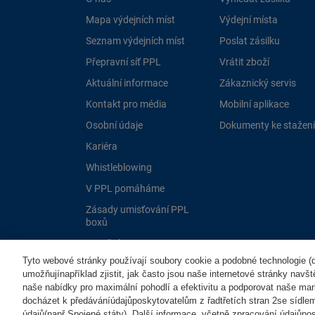
Mapa výdejních míst
Výdejní místa
Seznam výdejních míst
Poslat zásilku
Přepravní síť PPL
Vrátit zboží
Aktuální informace
Zákaznický servis
Kontakt pro média
Mobilní aplikace
Osobní údaje
Dokumenty ke stažení
Kariéra
Whistleblowing
V PPL pomáháme
Zásady umisťování PPL
boxů
Dotační programy EU
Tyto webové stránky používají soubory cookie a podobné technologie (dá
umožňujínapříklad zjistit, jak často jsou naše internetové stránky navš
naše nabídky pro maximální pohodlí a efektivitu a podporovat naše mar
docházet k předáváníúdajůposkytovatelům z řadtřetích stran 2se sídle
údajů(např.Spojené státy). Další informace, včetně zpracování údajůposk