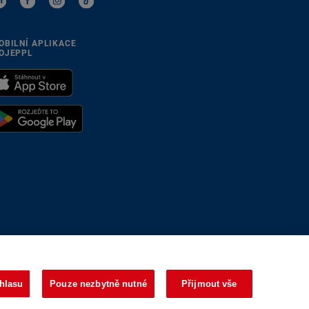
OBILNÍ APLIKACE
OJEPPL
se přizpůsobíme
hlasu
Pouze nezbytně nutné
Přijmout vše