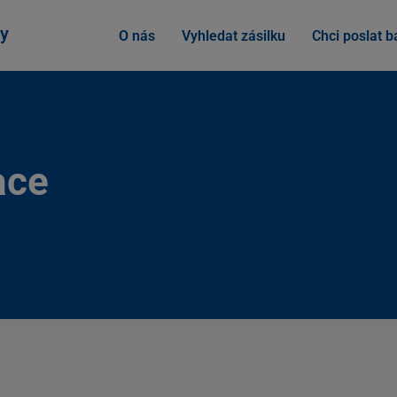
y
O nás
Vyhledat zásilku
Chci poslat ba
ace