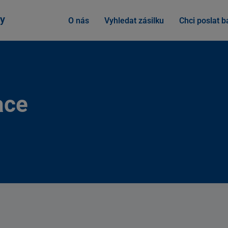
y
O nás
Vyhledat zásilku
Chci poslat ba
ace