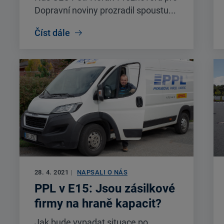
Dopravní noviny prozradil spoustu...
Číst dále
28. 4. 2021
|
NAPSALI O NÁS
PPL v E15: Jsou zásilkové
firmy na hraně kapacit?
Jak bude vypadat situace po