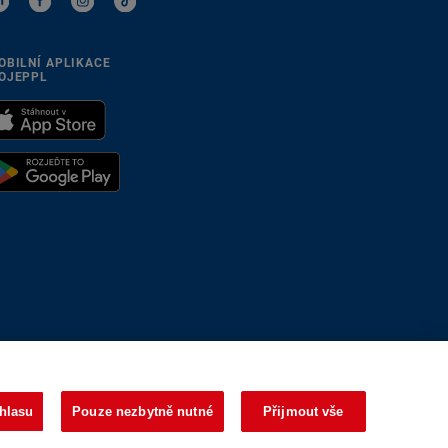
OBILNÍ APLIKACE
OJEPPL
se přizpůsobíme
hlasu
Pouze nezbytně nutné
Přijmout vše