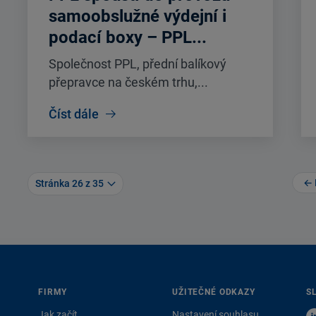
samoobslužné výdejní i
podací boxy – PPL...
Společnost PPL, přední balíkový
přepravce na českém trhu,...
Číst dále
← 
Stránka 26 z 35
FIRMY
UŽITEČNÉ ODKAZY
S
Jak začít
Nastavení souhlasu