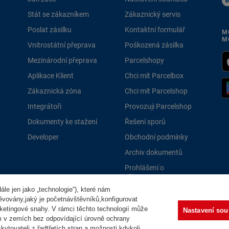
Stát se zákazníkem
Zákaznický servis
Poslat zásilku
Kontaktní formulář
M
M
Vnitrostátní přeprava
Poškozená zásilka
Mezinárodní přeprava
Parcelshopy
Aplikace Klient
Chci mít Parcelbox
Zákaznická zóna
Chci mít Parcelshop
Integrátoři
Provozuji Parcelshop
Dokumenty ke stažení
Řešení sporů
Developer
Obchodní podmínky
Archiv dokumentů
Prohlášení o
přístupnosti
le jen jako „technologie“), které nám
PPLně 
těvovány,jaký je početnávštěvníků,konfigurovat
ketingové snahy. V rámci těchto technologií může
Nastavení sou
m v zemích bez odpovídající úrovně ochrany
ytovateli z řadtřetích stran a možnosti kdykoli