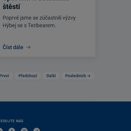
štěstí
Poprvé jsme se zúčastnili výzvy
Hýbej se s Teribearem.
Číst dále
První
Předchozí
Další
Posledních →
LEDUJTE NÁS