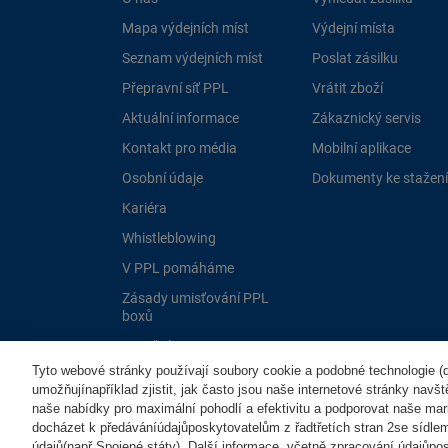
Mapa výdejních míst
Výdejní místa
Seznam výdejních míst
Poslat zásilku
Přepravní síť PPL
Vrátit zboží
Aktuální informace
Zákaznický servis
Kontakt pro média
Mobilní aplikace
Osobní údaje
Dokumenty ke stažení
Kariéra
Whistleblowing
V PPL pomáháme
Zásady umisťování PPL
boxů
Dotační programy EU
Tyto webové stránky používají soubory cookie a podobné technologie (dá
umožňujínapříklad zjistit, jak často jsou naše internetové stránky navš
naše nabídky pro maximální pohodlí a efektivitu a podporovat naše mar
docházet k předáváníúdajůposkytovatelům z řadtřetích stran 2se sídle
údajů(např.Spojené státy). Další informace, včetně zpracování údajůposk