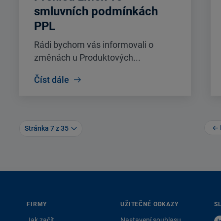
smluvních podmínkách
PPL
Rádi bychom vás informovali o
změnách u Produktových...
Číst dále
← 
Stránka 7 z 35
FIRMY
UŽITEČNÉ ODKAZY
S
Jak začít
Nastavení souhlasu