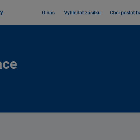
y
O nás
Vyhledat zásilku
Chci poslat ba
ace