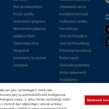
Stát se zákazníkem
Zákaznický servis
Poslat zásilku
Kontaktní formulář
M
M
Vnitrostátní přeprava
Poškozená zásilka
Mezinárodní přeprava
Parcelshopy
Aplikace Klient
Chci mít Parcelbox
Zákaznická zóna
Chci mít Parcelshop
Integrátoři
Provozuji Parcelshop
Dokumenty ke stažení
Řešení sporů
Developer
Obchodní podmínky
Archiv dokumentů
Prohlášení o
přístupnosti
le jen jako „technologie“), které nám
PPLně 
těvovány,jaký je početnávštěvníků,konfigurovat
ketingové snahy. V rámci těchto technologií může
Nastavení sou
m v zemích bez odpovídající úrovně ochrany
ytovateli z řadtřetích stran a možnosti kdykoli