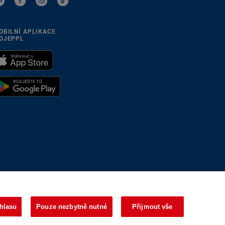
OBILNÍ APLIKACE
OJEPPL
se přizpůsobíme
hlasu
Pouze nezbytně nutné
Přijmout vše