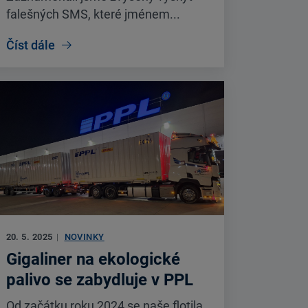
falešných SMS, které jménem...
Číst dále
20. 5. 2025
|
NOVINKY
Gigaliner na ekologické
palivo se zabydluje v PPL
Od začátku roku 2024 se naše flotila