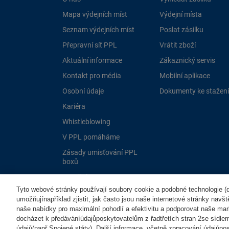
Mapa výdejních míst
Výdejní místa
Seznam výdejních míst
Poslat zásilku
Přepravní síť PPL
Vrátit zboží
Aktuální informace
Zákaznický servis
Kontakt pro média
Mobilní aplikace
Osobní údaje
Dokumenty ke stažení
Kariéra
Whistleblowing
V PPL pomáháme
Zásady umisťování PPL
boxů
Dotační programy EU
Tyto webové stránky používají soubory cookie a podobné technologie (dá
umožňujínapříklad zjistit, jak často jsou naše internetové stránky navš
naše nabídky pro maximální pohodlí a efektivitu a podporovat naše mar
docházet k předáváníúdajůposkytovatelům z řadtřetích stran 2se sídle
údajů(např.Spojené státy). Další informace, včetně zpracování údajůposk