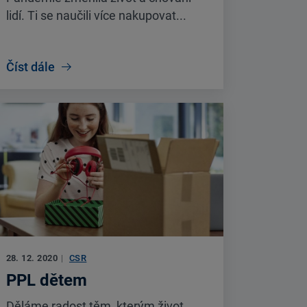
lidí. Ti se naučili více nakupovat...
Číst dále
28. 12. 2020
|
CSR
PPL dětem
Děláme radost těm, kterým život