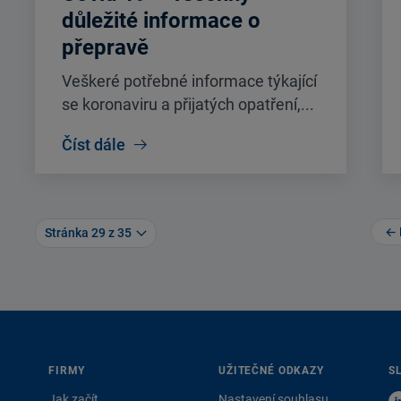
důležité informace o
přepravě
Veškeré potřebné informace týkající
se koronaviru a přijatých opatření,...
Číst dále
← 
Stránka 29 z 35
FIRMY
UŽITEČNÉ ODKAZY
S
Jak začít
Nastavení souhlasu