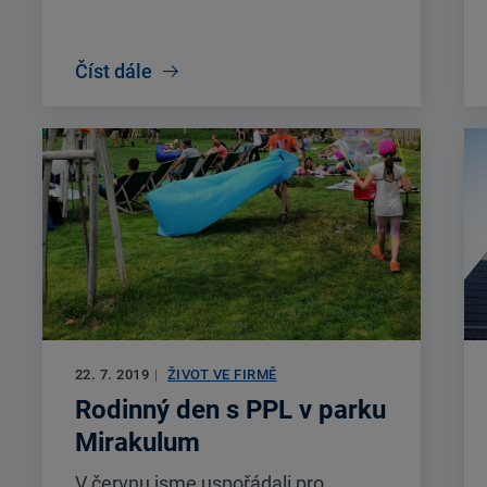
Číst dále
22. 7. 2019
|
ŽIVOT VE FIRMĚ
Rodinný den s PPL v parku
Mirakulum
V červnu jsme uspořádali pro