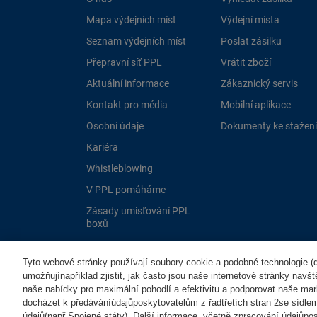
Mapa výdejních míst
Výdejní místa
Seznam výdejních míst
Poslat zásilku
Přepravní síť PPL
Vrátit zboží
Aktuální informace
Zákaznický servis
Kontakt pro média
Mobilní aplikace
Osobní údaje
Dokumenty ke stažení
Kariéra
Whistleblowing
V PPL pomáháme
Zásady umisťování PPL
boxů
Dotační programy EU
Tyto webové stránky používají soubory cookie a podobné technologie (dá
umožňujínapříklad zjistit, jak často jsou naše internetové stránky navš
naše nabídky pro maximální pohodlí a efektivitu a podporovat naše mar
docházet k předáváníúdajůposkytovatelům z řadtřetích stran 2se sídle
údajů(např.Spojené státy). Další informace, včetně zpracování údajůposk