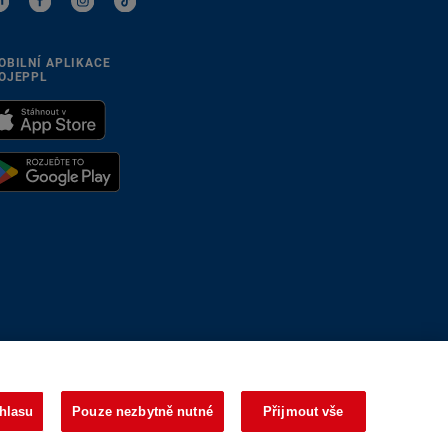
OBILNÍ APLIKACE
OJEPPL
se přizpůsobíme
hlasu
Pouze nezbytně nutné
Přijmout vše