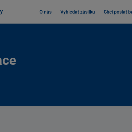
y
O nás
Vyhledat zásilku
Chci poslat ba
ace