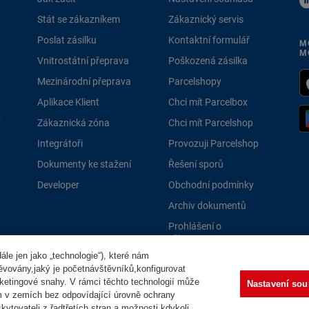
Stát se zákazníkem
Zákaznický servis
Poslat zásilku
Kontaktní formulář
M
M
Vnitrostátní přeprava
Poškozená zásilka
Mezinárodní přeprava
Parcelshopy
Aplikace Klient
Chci mít Parcelbox
Zákaznická zóna
Chci mít Parcelshop
Integrátoři
Provozuji Parcelshop
Dokumenty ke stažení
Řešení sporů
Developer
Obchodní podmínky
Archiv dokumentů
Prohlášení o
přístupnosti
le jen jako „technologie“), které nám
PPLně 
těvovány,jaký je početnávštěvníků,konfigurovat
ketingové snahy. V rámci těchto technologií může
Nastavení sou
m v zemích bez odpovídající úrovně ochrany
ytovateli z řadtřetích stran a možnosti kdykoli