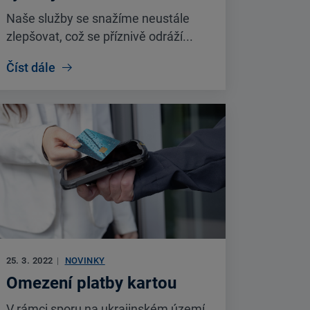
Naše služby se snažíme neustále
zlepšovat, což se příznivě odráží...
Číst dále
25. 3. 2022
|
NOVINKY
Omezení platby kartou
V rámci sporu na ukrajinském území