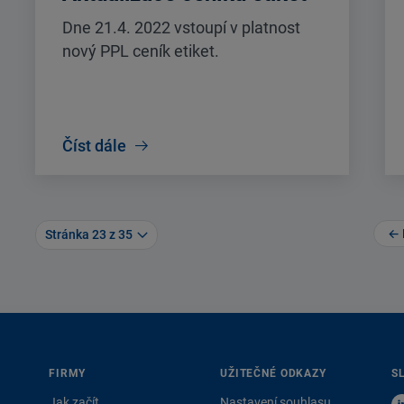
Dne 21.4. 2022 vstoupí v platnost
nový PPL ceník etiket.
Číst dále
← 
Stránka 23 z 35
FIRMY
UŽITEČNÉ ODKAZY
S
Jak začít
Nastavení souhlasu