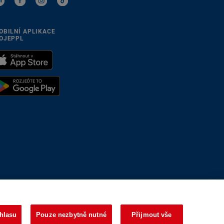
OBILNÍ APLIKACE
OJEPPL
se přizpůsobíme
hlasu
Pouze nezbytně nutné
Přijmout vše