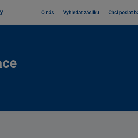
y
O nás
Vyhledat zásilku
Chci poslat ba
ace