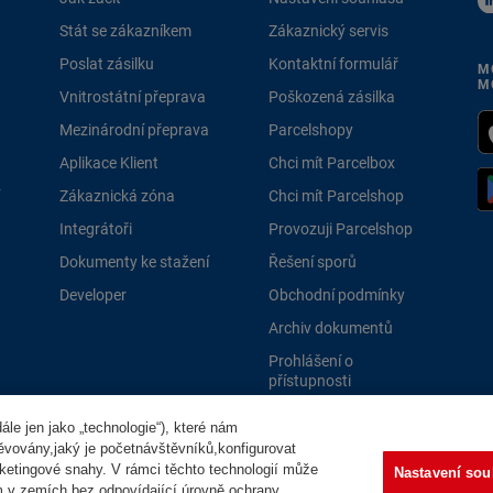
Stát se zákazníkem
Zákaznický servis
Poslat zásilku
Kontaktní formulář
M
M
Vnitrostátní přeprava
Poškozená zásilka
Mezinárodní přeprava
Parcelshopy
Aplikace Klient
Chci mít Parcelbox
Zákaznická zóna
Chci mít Parcelshop
Integrátoři
Provozuji Parcelshop
Dokumenty ke stažení
Řešení sporů
Developer
Obchodní podmínky
Archiv dokumentů
Prohlášení o
přístupnosti
PPLně 
le jen jako „technologie“), které nám
těvovány,jaký je početnávštěvníků,konfigurovat
ketingové snahy. V rámci těchto technologií může
Nastavení sou
m v zemích bez odpovídající úrovně ochrany