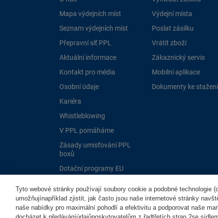
Mapa výdejních míst
Výdejní místa
Seznam výdejních míst
Poslat zásilku
Přepravní síť PPL
Vrátit zboží
Aktuální informace
Zákaznický servis
Kontakt pro média
Mobilní aplikace
Osobní údaje
Dokumenty ke stažení
Kariéra
Whistleblowing
V PPL pomáháme
Zásady umisťování PPL
boxů
Dotační programy EU
Tyto webové stránky používají soubory cookie a podobné technologie (dá
umožňujínapříklad zjistit, jak často jsou naše internetové stránky navš
naše nabídky pro maximální pohodlí a efektivitu a podporovat naše mar
docházet k předáváníúdajůposkytovatelům z řadtřetích stran 2se sídle