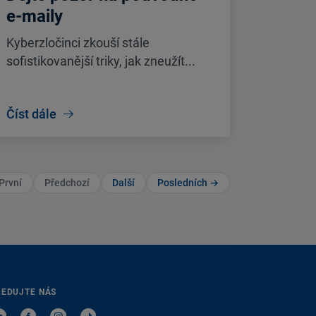
e-maily
Kyberzločinci zkouší stále
sofistikovanější triky, jak zneužít...
Číst dále
První
Předchozí
Další
Posledních →
LEDUJTE NÁS