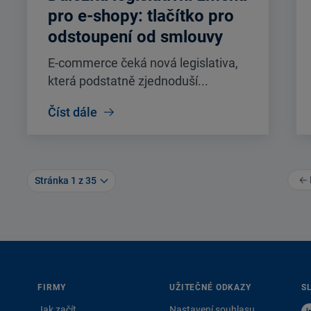
pro e-shopy: tlačítko pro
odstoupení od smlouvy
E-commerce čeká nová legislativa,
která podstatně zjednoduší...
Číst dále
← 
Stránka 1 z 35
FIRMY
UŽITEČNÉ ODKAZY
S
Jak začít
Nastavení souhlasu