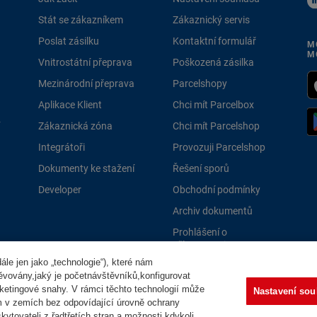
Stát se zákazníkem
Zákaznický servis
Poslat zásilku
Kontaktní formulář
M
M
Vnitrostátní přeprava
Poškozená zásilka
Mezinárodní přeprava
Parcelshopy
Aplikace Klient
Chci mít Parcelbox
Zákaznická zóna
Chci mít Parcelshop
Integrátoři
Provozuji Parcelshop
Dokumenty ke stažení
Řešení sporů
Developer
Obchodní podmínky
Archiv dokumentů
Prohlášení o
přístupnosti
le jen jako „technologie“), které nám
PPLně 
těvovány,jaký je početnávštěvníků,konfigurovat
ketingové snahy. V rámci těchto technologií může
Nastavení sou
m v zemích bez odpovídající úrovně ochrany
ytovateli z řadtřetích stran a možnosti kdykoli