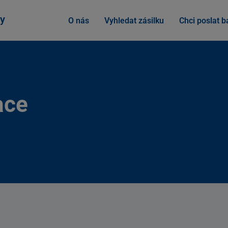
y
O nás
Vyhledat zásilku
Chci poslat ba
ace