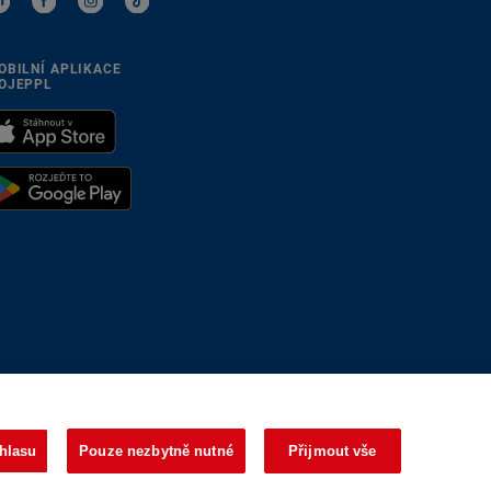
OBILNÍ APLIKACE
OJEPPL
se přizpůsobíme
hlasu
Pouze nezbytně nutné
Přijmout vše