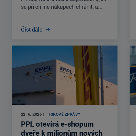
se při online nákupech chránit, a...
Číst dále
22. 6. 2026
|
TISKOVÉ ZPRÁVY
PPL otevírá e-shopům
dveře k milionům nových