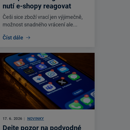
nutí e-shopy reagovat
Češi sice zboží vrací jen výjimečně,
možnost snadného vrácení ale...
Číst dále
17. 6. 2026
|
NOVINKY
Dejte pozor na podvodné