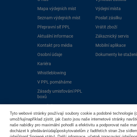
Mapa výdejních míst
Výdejní místa
Seznam výdejních míst
Poslat zásilku
Přepravní síť PPL
Vrátit zboží
Aktuální informace
Zákaznický servis
Kontakt pro média
Mobilní aplikace
Osobní údaje
Dokumenty ke stažení
Kariéra
Whistleblowing
V PPL pomáháme
Zásady umisťování PPL
boxů
Dotační programy EU
Tyto webové stránky používají soubory cookie a podobné technologie (dá
umožňujínapříklad zjistit, jak často jsou naše internetové stránky navš
naše nabídky pro maximální pohodlí a efektivitu a podporovat naše mar
docházet k předáváníúdajůposkytovatelům z řadtřetích stran 2se sídle
údajů(např.Spojené státy). Další informace, včetně zpracování údajůposk