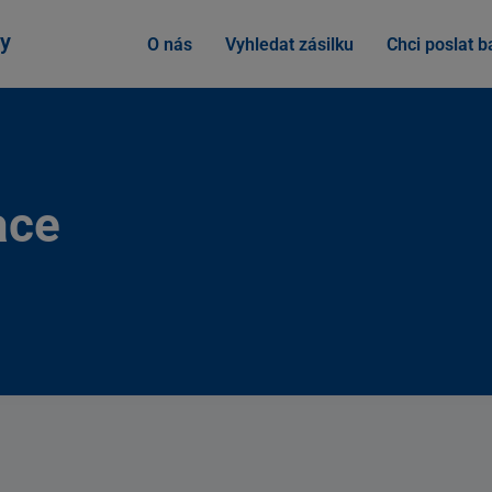
y
O nás
Vyhledat zásilku
Chci poslat ba
ace