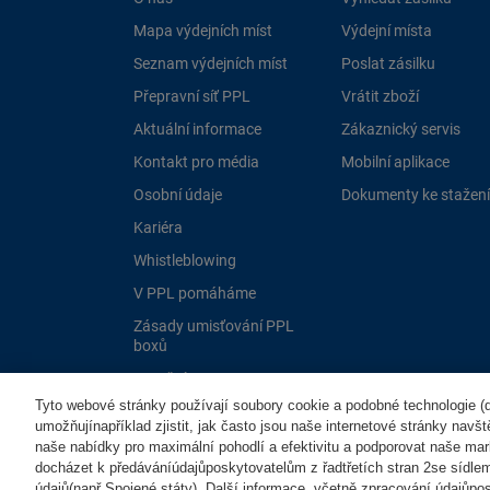
Mapa výdejních míst
Výdejní místa
Seznam výdejních míst
Poslat zásilku
Přepravní síť PPL
Vrátit zboží
Aktuální informace
Zákaznický servis
Kontakt pro média
Mobilní aplikace
Osobní údaje
Dokumenty ke stažení
Kariéra
Whistleblowing
V PPL pomáháme
Zásady umisťování PPL
boxů
Dotační programy EU
Tyto webové stránky používají soubory cookie a podobné technologie (dá
umožňujínapříklad zjistit, jak často jsou naše internetové stránky navš
naše nabídky pro maximální pohodlí a efektivitu a podporovat naše mar
docházet k předáváníúdajůposkytovatelům z řadtřetích stran 2se sídle
údajů(např.Spojené státy). Další informace, včetně zpracování údajůposk