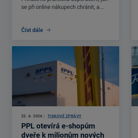
se při online nákupech chránit, a...
Číst dále
22. 6. 2026
|
TISKOVÉ ZPRÁVY
PPL otevírá e-shopům
dveře k milionům nových