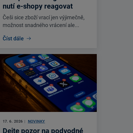
nutí e-shopy reagovat
Češi sice zboží vrací jen výjimečně,
možnost snadného vrácení ale...
Číst dále
17. 6. 2026
|
NOVINKY
Dejte pozor na podvodné