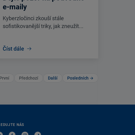
e-maily
Kyberzločinci zkouší stále
sofistikovanější triky, jak zneužít...
Číst dále
První
Předchozí
Další
Posledních →
LEDUJTE NÁS