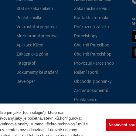
Stát se zákazníkem
Zákaznický servis
Poslat zásilku
Kontaktní formulář
M
M
Vnitrostátní přeprava
Poškozená zásilka
Mezinárodní přeprava
Parcelshopy
Aplikace Klient
Chci mít Parcelbox
Zákaznická zóna
Chci mít Parcelshop
Integrátoři
Provozuji Parcelshop
Dokumenty ke stažení
Řešení sporů
Developer
Obchodní podmínky
Archiv dokumentů
Prohlášení o
přístupnosti
le jen jako „technologie“), které nám
PPLně 
těvovány,jaký je početnávštěvníků,konfigurovat
ketingové snahy. V rámci těchto technologií může
Nastavení sou
m v zemích bez odpovídající úrovně ochrany
ytovateli z řadtřetích stran a možnosti kdykoli