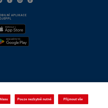
OBILNÍ APLIKACE
OJEPPL
se přizpůsobíme
hlasu
Pouze nezbytně nutné
Přijmout vše