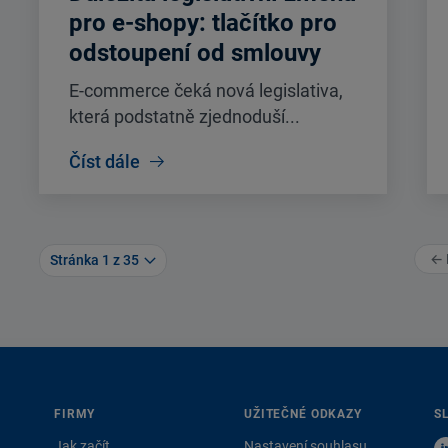
pro e-shopy: tlačítko pro
odstoupení od smlouvy
E-commerce čeká nová legislativa,
která podstatně zjednoduší...
Číst dále
← 
Stránka 1 z 35
FIRMY
UŽITEČNÉ ODKAZY
S
Jak začít
Nastavení souhlasu