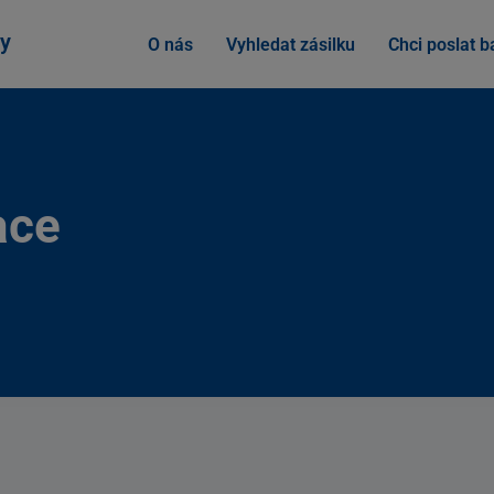
y
O nás
Vyhledat zásilku
Chci poslat ba
ace