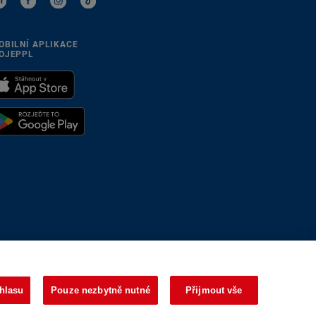
OBILNÍ APLIKACE
OJEPPL
se přizpůsobíme
hlasu
Pouze nezbytně nutné
Přijmout vše