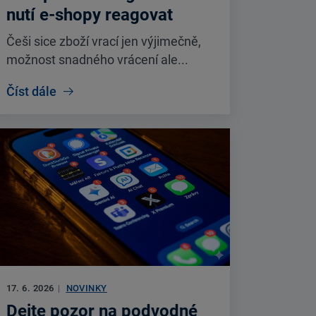
nutí e-shopy reagovat
Češi sice zboží vrací jen výjimečně,
možnost snadného vrácení ale...
Číst dále
17. 6. 2026
|
NOVINKY
Dejte pozor na podvodné