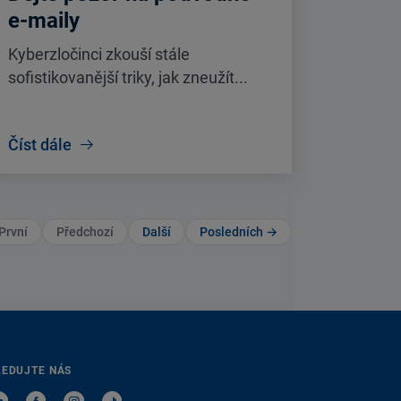
e-maily
Kyberzločinci zkouší stále
sofistikovanější triky, jak zneužít...
Číst dále
První
Předchozí
Další
Posledních →
LEDUJTE NÁS