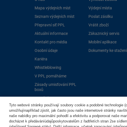
Mapa výdejních míst
Výdejní místa
Seznam výdejních míst
Poslat zásilku
Přepravní síť PPL
Vrátit zboží
Aktuální informace
Zákaznický servis
Kontakt pro média
Mobilní aplikace
Osobní údaje
Dokumenty ke stažení
Kariéra
Whistleblowing
V PPL pomáháme
Zásady umisťování PPL
boxů
Dotační programy EU
Tyto webové stránky používají soubory cookie a podobné technologie (dá
umožňujínapříklad zjistit, jak často jsou naše internetové stránky navš
naše nabídky pro maximální pohodlí a efektivitu a podporovat naše mar
docházet k předáváníúdajůposkytovatelům z řadtřetích stran 2se sídle
údajů(např.Spojené státy). Další informace, včetně zpracování údajůposk