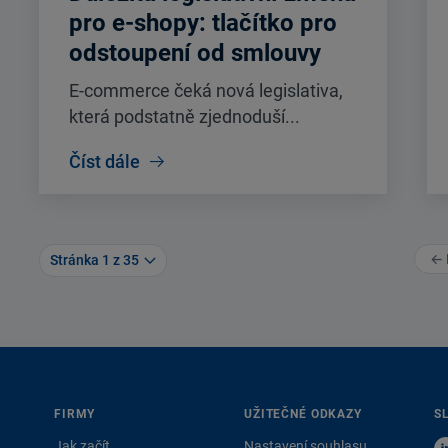
pro e-shopy: tlačítko pro
odstoupení od smlouvy
E-commerce čeká nová legislativa,
která podstatně zjednoduší...
Číst dále
← 
Stránka 1 z 35
FIRMY
UŽITEČNÉ ODKAZY
S
Jak začít
Nastavení souhlasu