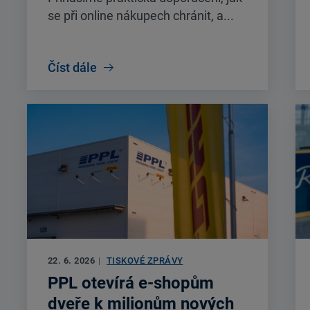
se při online nákupech chránit, a...
Číst dále
22. 6. 2026
|
TISKOVÉ ZPRÁVY
PPL otevírá e-shopům
dveře k milionům nových