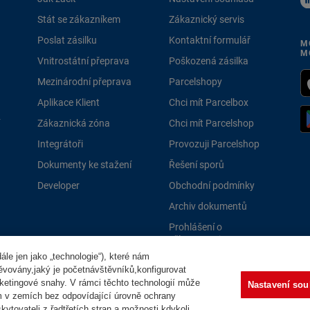
Stát se zákazníkem
Zákaznický servis
Poslat zásilku
Kontaktní formulář
M
M
Vnitrostátní přeprava
Poškozená zásilka
Mezinárodní přeprava
Parcelshopy
Aplikace Klient
Chci mít Parcelbox
Zákaznická zóna
Chci mít Parcelshop
Integrátoři
Provozuji Parcelshop
Dokumenty ke stažení
Řešení sporů
Developer
Obchodní podmínky
Archiv dokumentů
Prohlášení o
přístupnosti
le jen jako „technologie“), které nám
PPLně 
těvovány,jaký je početnávštěvníků,konfigurovat
ketingové snahy. V rámci těchto technologií může
Nastavení sou
m v zemích bez odpovídající úrovně ochrany
ytovateli z řadtřetích stran a možnosti kdykoli