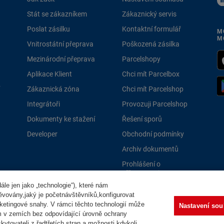
Stát se zákazníkem
Zákaznický servis
Poslat zásilku
Kontaktní formulář
M
M
Vnitrostátní přeprava
Poškozená zásilka
Mezinárodní přeprava
Parcelshopy
Aplikace Klient
Chci mít Parcelbox
Zákaznická zóna
Chci mít Parcelshop
Integrátoři
Provozuji Parcelshop
Dokumenty ke stažení
Řešení sporů
Developer
Obchodní podmínky
Archiv dokumentů
Prohlášení o
přístupnosti
le jen jako „technologie“), které nám
PPLně 
těvovány,jaký je početnávštěvníků,konfigurovat
ketingové snahy. V rámci těchto technologií může
Nastavení sou
m v zemích bez odpovídající úrovně ochrany
ytovateli z řadtřetích stran a možnosti kdykoli