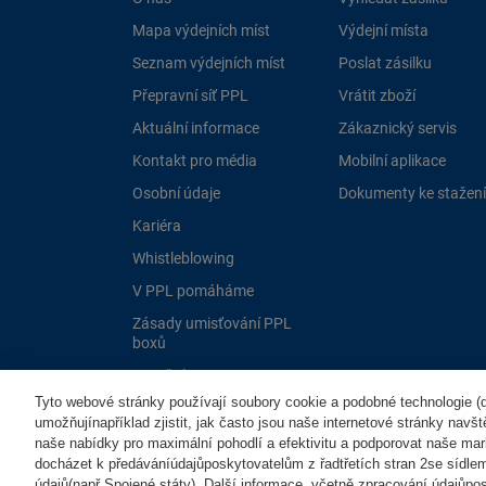
Mapa výdejních míst
Výdejní místa
Seznam výdejních míst
Poslat zásilku
Přepravní síť PPL
Vrátit zboží
Aktuální informace
Zákaznický servis
Kontakt pro média
Mobilní aplikace
Osobní údaje
Dokumenty ke stažení
Kariéra
Whistleblowing
V PPL pomáháme
Zásady umisťování PPL
boxů
Dotační programy EU
Tyto webové stránky používají soubory cookie a podobné technologie (dá
umožňujínapříklad zjistit, jak často jsou naše internetové stránky navš
naše nabídky pro maximální pohodlí a efektivitu a podporovat naše mar
docházet k předáváníúdajůposkytovatelům z řadtřetích stran 2se sídle
údajů(např.Spojené státy). Další informace, včetně zpracování údajůposk