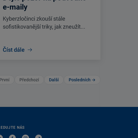
e-maily
Kyberzločinci zkouší stále
sofistikovanější triky, jak zneužít...
Číst dále
První
Předchozí
Další
Posledních →
LEDUJTE NÁS