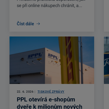
se při online nákupech chránit, a...
Číst dále
22. 6. 2026
|
TISKOVÉ ZPRÁVY
PPL otevírá e-shopům
dveře k milionům nových