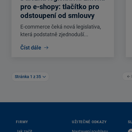
pro e-shopy: tlačítko pro
odstoupení od smlouvy
E-commerce čeká nová legislativa,
která podstatně zjednoduší...
Číst dále
← 
Stránka 1 z 35
FIRMY
UŽITEČNÉ ODKAZY
S
Jak začít
Nastavení souhlasu