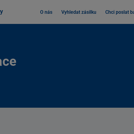
y
O nás
Vyhledat zásilku
Chci poslat ba
ace