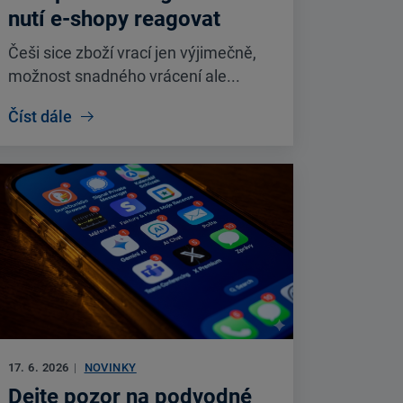
nutí e-shopy reagovat
Češi sice zboží vrací jen výjimečně,
možnost snadného vrácení ale...
Číst dále
17. 6. 2026
|
NOVINKY
Dejte pozor na podvodné