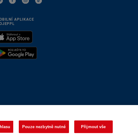
OBILNÍ APLIKACE
OJEPPL
se přizpůsobíme
hlasu
Pouze nezbytně nutné
Přijmout vše