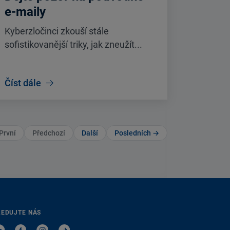
e-maily
Kyberzločinci zkouší stále
sofistikovanější triky, jak zneužít...
Číst dále
První
Předchozí
Další
Posledních →
LEDUJTE NÁS