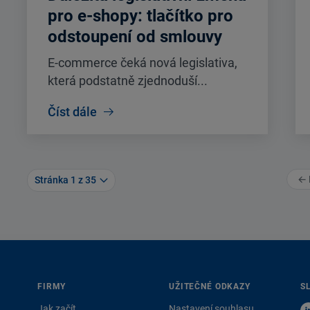
pro e-shopy: tlačítko pro
odstoupení od smlouvy
E-commerce čeká nová legislativa,
která podstatně zjednoduší...
Číst dále
← 
Stránka 1 z 35
FIRMY
UŽITEČNÉ ODKAZY
S
Jak začít
Nastavení souhlasu