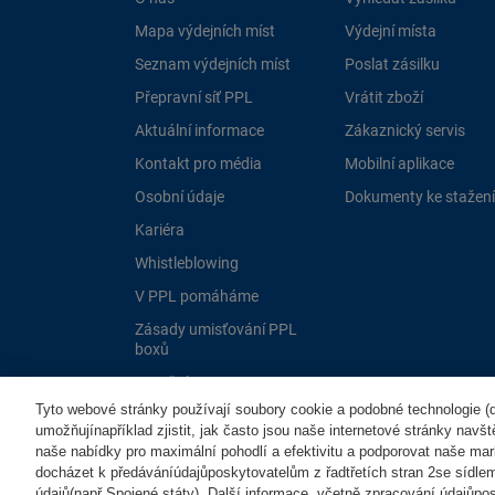
Mapa výdejních míst
Výdejní místa
Seznam výdejních míst
Poslat zásilku
Přepravní síť PPL
Vrátit zboží
Aktuální informace
Zákaznický servis
Kontakt pro média
Mobilní aplikace
Osobní údaje
Dokumenty ke stažení
Kariéra
Whistleblowing
V PPL pomáháme
Zásady umisťování PPL
boxů
Dotační programy EU
Tyto webové stránky používají soubory cookie a podobné technologie (dá
umožňujínapříklad zjistit, jak často jsou naše internetové stránky navš
naše nabídky pro maximální pohodlí a efektivitu a podporovat naše mar
docházet k předáváníúdajůposkytovatelům z řadtřetích stran 2se sídle
údajů(např.Spojené státy). Další informace, včetně zpracování údajůposk