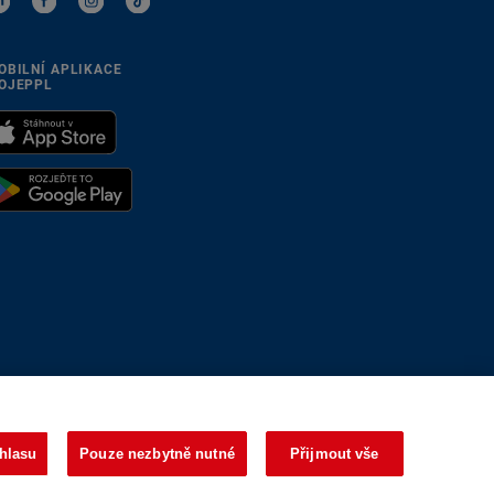
OBILNÍ APLIKACE
OJEPPL
se přizpůsobíme
hlasu
Pouze nezbytně nutné
Přijmout vše