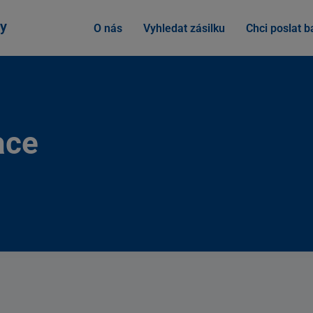
y
O nás
Vyhledat zásilku
Chci poslat ba
ace