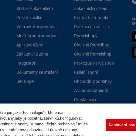
Stát se zákazníkem
Zákaznický servis
Poslat zásilku
Kontaktní formulář
M
M
Vnitrostátní přeprava
Poškozená zásilka
Mezinárodní přeprava
Parcelshopy
Aplikace Klient
Chci mít Parcelbox
Zákaznická zóna
Chci mít Parcelshop
Integrátoři
Provozuji Parcelshop
Dokumenty ke stažení
Řešení sporů
Developer
Obchodní podmínky
Archiv dokumentů
Prohlášení o
přístupnosti
le jen jako „technologie“), které nám
PPLně 
těvovány,jaký je početnávštěvníků,konfigurovat
ketingové snahy. V rámci těchto technologií může
Nastavení sou
m v zemích bez odpovídající úrovně ochrany
ytovateli z řadtřetích stran a možnosti kdykoli