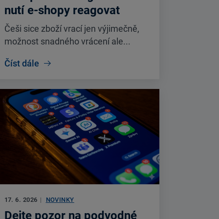
nutí e-shopy reagovat
Češi sice zboží vrací jen výjimečně,
možnost snadného vrácení ale...
Číst dále
17. 6. 2026
|
NOVINKY
Dejte pozor na podvodné