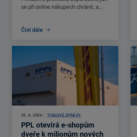
se při online nákupech chránit, a...
Číst dále
22. 6. 2026
|
TISKOVÉ ZPRÁVY
PPL otevírá e-shopům
dveře k milionům nových